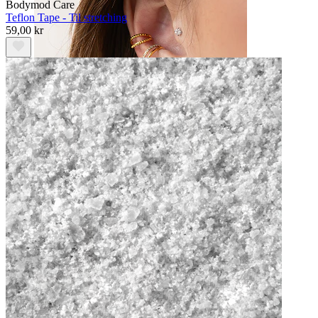
Bodymod Care
Teflon Tape - Til stretching
59,00 kr
Øre