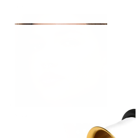
Navle
Septum