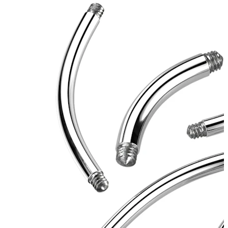
Conch
Daith