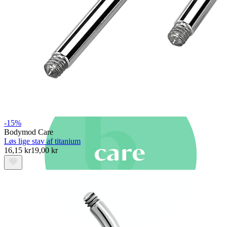
Nyheder
Køb 4, betal for 3
Shop Bodymod Moments
Brands
Brands
-15%
Bodymod Care
Løs lige stav af titanium
16,15 kr
19,00 kr