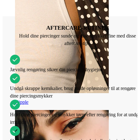
AFTERCARE-RUTINER
Hold dine piercinger sunde og dine smykker fine med disse
aftercare-tips.
Jævnlig rengøring sikrer din piercings hygiejne
Undgå skrappe kemikalier, brug milde opløsninger til at rengøre
dine piercingsmykker
Nipple
Hold dine piercinger og smykker tørre efter rengøring for at undg
irritation