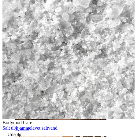
Navle
Bodymod Care
Salt til hjemmelavet saltvand
Septum
Udsolgt