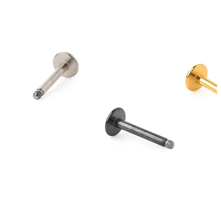
Øjenbryn
Dermal