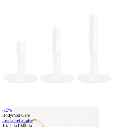
Bodymod Essentials
Køb 4, betal for 3
Shop efter type
Smykketype
-15%
Bodymod Care
Løs labret af ptfe
16,15 kr
19,00 kr