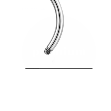
Bodymod Care
Bodymod Premium