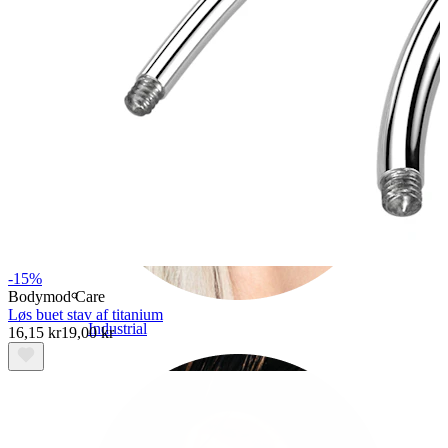
-15%
Bodymod Care
Løs buet stav af titanium
Industrial
16,15 kr
19,00 kr