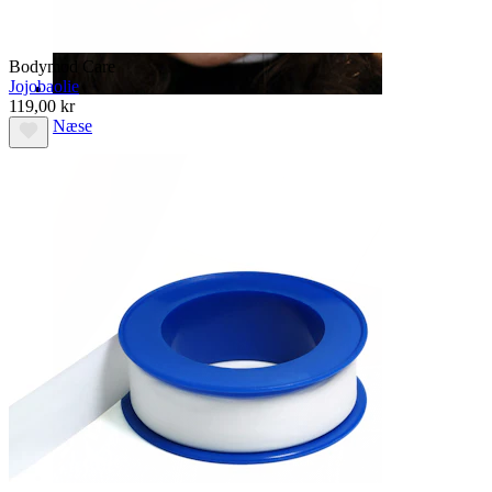
Bodymod Care
Jojobaolie
119,00 kr
Næse