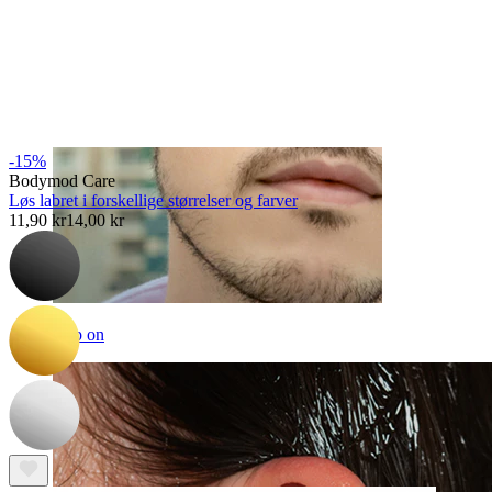
-15%
Bodymod Care
Løs labret i forskellige størrelser og farver
11,90 kr
14,00 kr
Clip on