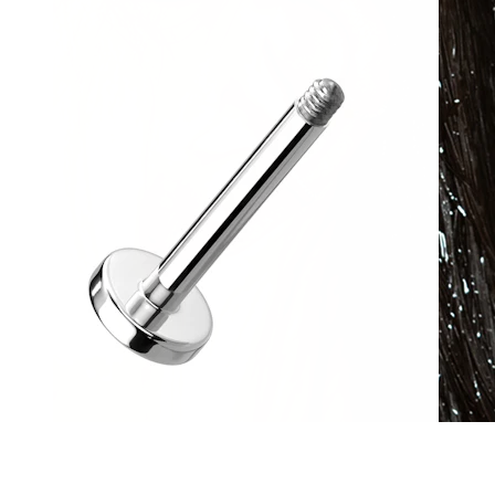
Vandfast
Ørepiercinger