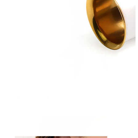
Nipple
Shop efter piercing
Piercings