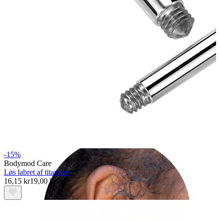
Helix
-15%
Bodymod Care
Løs labret af titanium
16,15 kr
19,00 kr