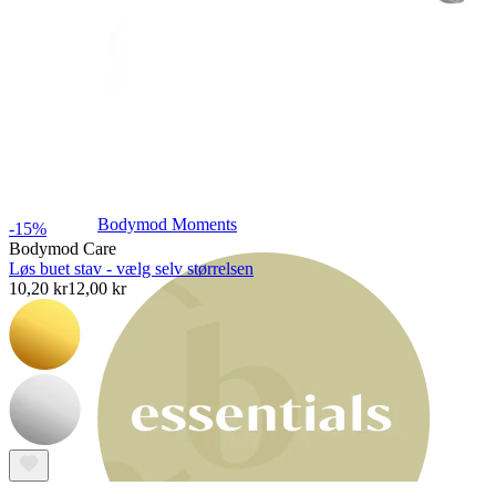
Bodymod Moments
-15%
Bodymod Care
Løs buet stav - vælg selv størrelsen
10,20 kr
12,00 kr