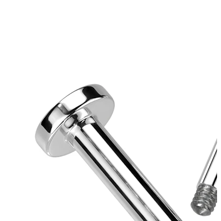
Øreflip