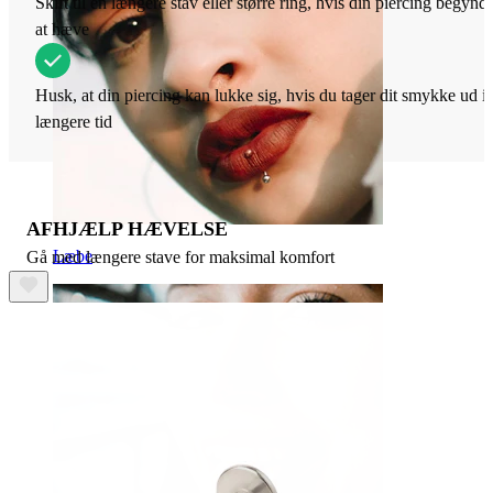
Skift til en længere stav eller større ring, hvis din piercing begynd
at hæve
Husk, at din piercing kan lukke sig, hvis du tager dit smykke ud i
længere tid
AFHJÆLP HÆVELSE
Læbe
Gå med længere stave for maksimal komfort