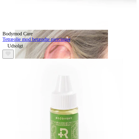
Daith
Bodymod Care
Tetræolie mod betændte piercinger
Udsolgt
Industrial