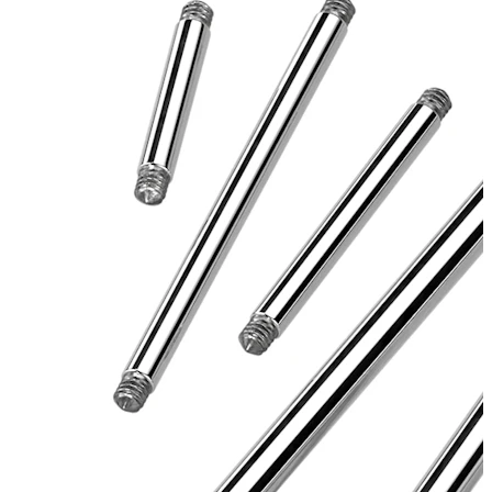
Stretching
14K guldsmykker
Shop titanium