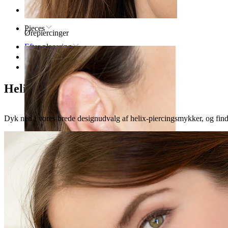
Forsiden
Pieces
Ørepiercinger
Efter placering
Øre
Helix
Helix-piercing
Dyk ned i vores brede designudvalg af helix-piercingsmykker, og find d
Øreflip