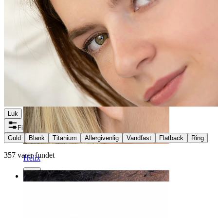
Luk
Filtre
Guld
Blank
Titanium
Allergivenlig
Vandfast
Flatback
Ring
357 varer fundet
Helix