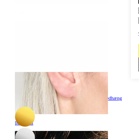
Daith
-15%
3 for 2
Nyhed
Bodymod Trend
Titaniumlabret til skjult helix med himmelske vedhæng
254,15 kr
299,00 kr
Industrial