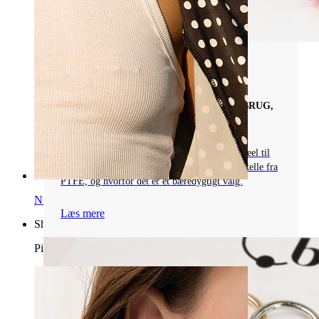
Piercingsmykkematerialer
BIOPLAST I PIERCINGER: FORDELE, BRUG,
SAMMENLIGNING MED PTFE
Udforsk bioplast, en allergivenlig mulighed ideel til
tunge- og læbesmykker. Lær om fordele, forskelle fra
PTFE, og hvorfor det er et bæredygtigt valg.
Nipple
Læs mere
Shop efter piercing
Piercings