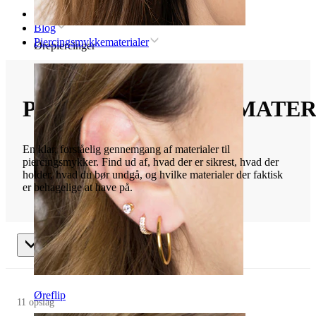
Forsiden
Blog
Piercingsmykkematerialer
Ørepiercinger
PIERCINGSMYKKEMATER
En klar, forståelig gennemgang af materialer til
piercingsmykker. Find ud af, hvad der er sikrest, hvad der
holder, hvad du bør undgå, og hvilke materialer der faktisk
er behagelige at have på.
Piercingsmykkematerialer
Øreflip
11 opslag