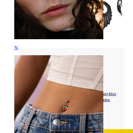
Næse
Piercingsmykkematerialer
HORNPIERCING FORKLARET: TYPER,
FORDELE, PROCEDURE, AFTERCARE
Gå på opdagelse i hornpiercinger, fra antikke smykker
til moderne trends såsom plugs og tunnels foruden
etisk sourcing og bæredygtighed.
Læs mere