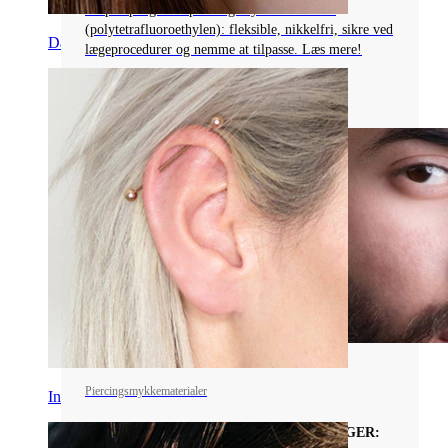
Gå på opdagelse i piercingsmykker af PTFE
(polytetrafluoroethylen): fleksible, nikkelfri, sikre ved
Daith
lægeprocedurer og nemme at tilpasse. Læs mere!
Læs mere
Piercingsmykkematerialer
Industrial
DETALJERET GUIDE TIL TRÆPIERCINGER: