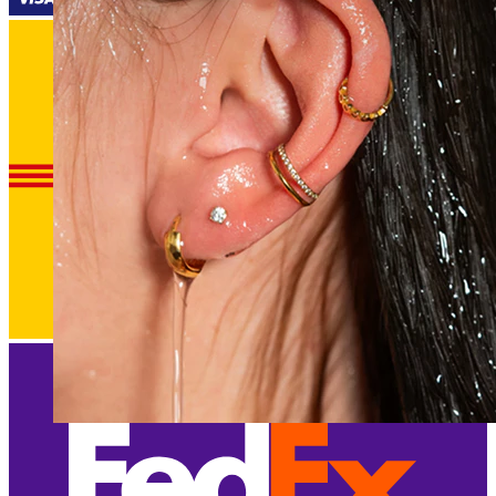
Vandfast
Ørepiercinger