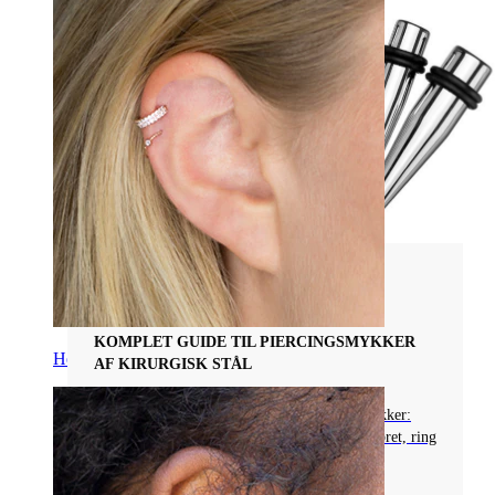
Piercingsmykkematerialer
KOMPLET GUIDE TIL PIERCINGSMYKKER
Helix
AF KIRURGISK STÅL
Lær fordele ved kirurgisk stål til piercingsmykker:
rimelig pris, skinner, rustfrit. Perfekt til en labret, ring
eller stav, men ikke hvis du har nikkelallergi.