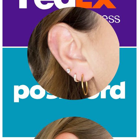
Øreflip