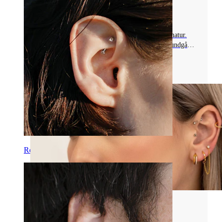
STILE, FORDELE, PLEJE
Opdag træpiercingsmykker, ideelle til helede
piercinger takket være deres lethed og porøse natur.
Læs om fordele, plejetips, og hvornår du bør undgå
dem.
Læs mere
Rook
Piercingsmykkematerialer