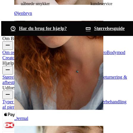
uåbnede smykker
kundeservice
Øjenbryn
Har du brug for hjælp?
Størrelsesguide
Om Bodymod
Om os
Blog
Handelsbetingelser
Kontakt os
Bodymod Pro
Bodymod
Creators
Bodymod-anmeldelser
Hjælp & info
Størrelsesguide
Track din ordre
Leveringsinformation
Returnering &
afbestilling
Betaling
Min konto
Bodymod support
Udforsk
Typer af piercinger
Smykkematerialer til piercinger
Efterbehandling
af piercinger
Dermal