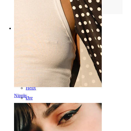
Læs mere
Kategorier
Navle
Læbe
Nipple
Industrial
Dermal
Helix
Nipple
Øre
Septum
14k guld
Clip on