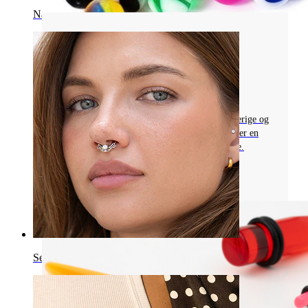
Navle
Piercingsmykkematerialer
FORSTÅ AKRYLPIERCINGSMYKKER:
FORDELE, ULEMPER OG SIKKERHED
Udforsk akrylpiercingsmykker: fleksible, farverige og
ideelle til helede piercinger, hvis nikkelallergi er en
bekymring. Læs dets begrænsninger og fordele.
Læs mere
Septum