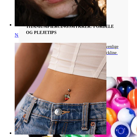
Piercingsmykkematerialer
HVORFOR VÆLGE
TITANIUMPIERCINGSMYKKER: FORDELE
OG PLEJETIPS
Næse
Opdag titaniumpiercingsmykker: sikre, allergivenlige
og fås i utallige farver som zirkon-guld og blackline.
Læs mere