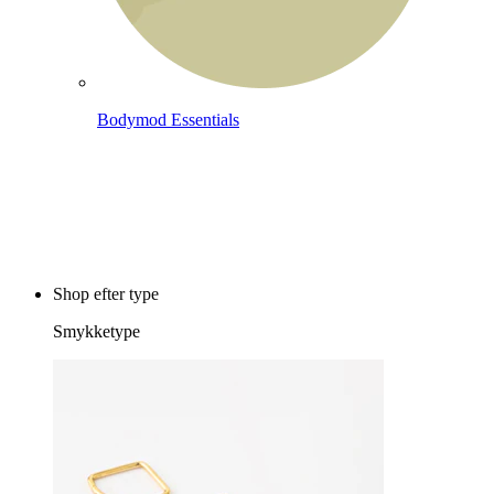
Bodymod Essentials
Køb 4, betal for 3
Shop efter type
Smykketype