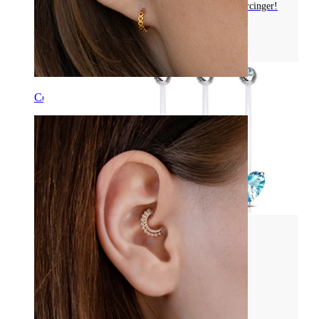
gylden PVD. Lær, hvor godt det er til nye piercinger!
Læs mere
Conch
Piercingsmykkematerialer
UDFORSK PTFE-PIERCINGSMYKKER:
STRUKTUR, ALSIDIGHED, GODE RÅD