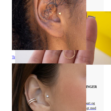
Læs mere
Tragus
Piercingsmykkematerialer
ALT, DU BEHØVER AT VIDE OM PIERCINGER
AF ZIRKON-GULD
Opdag piercingsmykker af zirkon-guld - holdbart og
nikkelfrit, lavet af G23 kirurgisk titanium belagt med