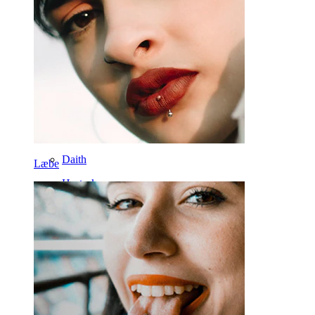
Labret
Tunge
Næse
Tragus
Lige stav
Rook
Daith
Læbe
Hestesko
Ring
Tools
Buet stav
Øreflip
Titanium