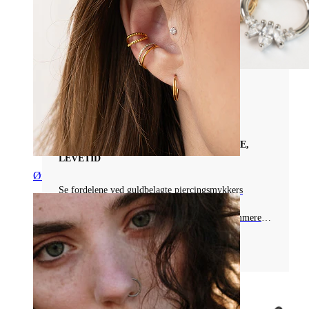
Piercingsmykkematerialer
DEFINITIV GUIDE TIL GULDBELAGTE
PIERCINGSMYKKER - FORDELE, PLEJE,
LEVETID
Øre
Se fordelene ved guldbelagte piercingsmykkers
holdbarhed og plejetips. Lær, hvorfor det er
økonomisk stil, men uegnet til nye eller inflammerede
piercinger.
Læs mere