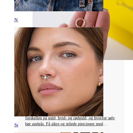
Navle
Piercingsmykkematerialer
VÆLG DE BEDSTE
GULDPIERCINGSMYKKER: TIPS OG
ANBEFALINGER
Se, hvorfor 14K guld er ideelt til piercinger,
forskellen på guld, hvid- og rødguld, og hvorfor sølv
bør undgås. Få sikre og stilede piercinger med
Septum
guldsmykker.