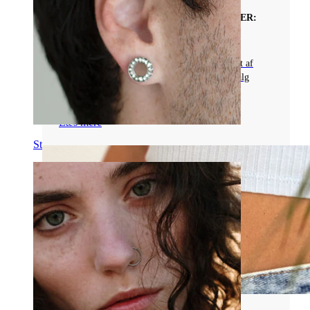
TITANIUMBELAGTE PIERCINGSMYKKER:
FARVER, HOLDBARHED OG BRUG
Udforsk titaniumbelagte piercingsmykker lavet af
kirurgisk stål, der giver holdbarhed og farvevalg
såsom sort og guld.
Læs mere
Stretching