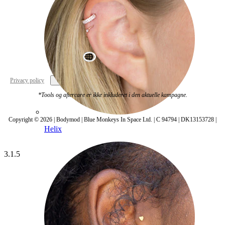
World Wide
Privacy policy
Cookie settings
*Tools og aftercare er ikke inkluderet i den aktuelle kampagne.
Copyright © 2026 | Bodymod | Blue Monkeys In Space Ltd. | C 94794 | DK13153728 |
Helix
3.1.5