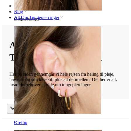
Forsiden
Blog
Alt Om Tungepiercinger
Ørepiercinger
ALT OM
TUNGEPIERCINGER
Her på siden gennemgår vi hele rejsen fra heling til pleje,
hævelse og smykkeskift plus alt derimellem. Det her er alt,
hvad du behøver at vide om tungepiercinger.
Alt Om Tungepiercinger
Øreflip