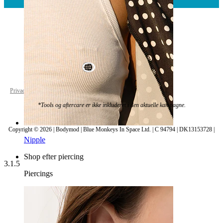
World Wide
Privacy policy
Cookie settings
*Tools og aftercare er ikke inkluderet i den aktuelle kampagne.
Copyright © 2026 | Bodymod | Blue Monkeys In Space Ltd. | C 94794 | DK13153728 |
Nipple
Shop efter piercing
3.1.5
Piercings