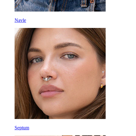
Navle
Septum