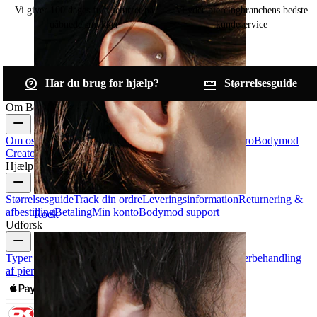
Vi giver 100 dages fuld returret på
Vi yder piercingbranchens bedste
uåbnede smykker
kundeservice
Har du brug for hjælp?
Størrelsesguide
Om Bodymod
Om os
Blog
Handelsbetingelser
Kontakt os
Bodymod Pro
Bodymod
Creators
Bodymod-anmeldelser
Hjælp & info
Størrelsesguide
Track din ordre
Leveringsinformation
Returnering &
afbestilling
Betaling
Min konto
Bodymod support
Rook
Udforsk
Typer af piercinger
Smykkematerialer til piercinger
Efterbehandling
af piercinger