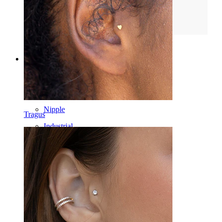
Læs mere
Kategorier
Navle
Læbe
Nipple
Tragus
Industrial
Dermal
Helix
Øre
Septum
14k guld