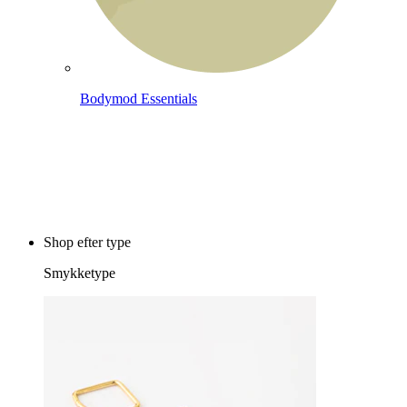
Bodymod Essentials
Køb 4, betal for 3
Shop efter type
Smykketype