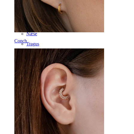
Clip on
Labret
Tunge
Næse
Conch
Tragus
Lige stav
Rook
Daith
Hestesko
Ring
Tools
Buet stav
Øreflip