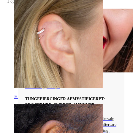
1 opslag
Alt Om Tungepiercinger
Helix
TUNGEPIERCINGER AFMYSTIFICERET:
PROCEDURE, SMERTE, SMYKKER
Opdag tungepiercinger: fra procedure til smykkevalg
og helingstips. Lær om materialer, størrelser, aftercare
og udbredte bekymringer såsom en skæv piercing.