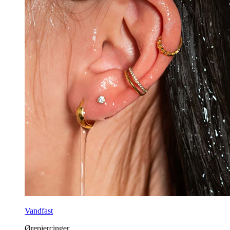
Vandfast
Ørepiercinger