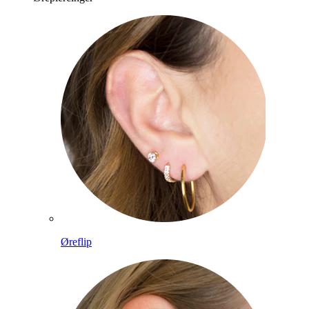
Øreflip