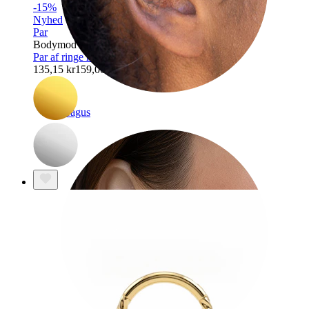
-15%
Nyhed
Par
Bodymod Trend
Par af ringe med hjerteformede vedhæng
135,15 kr
159,00 kr
Tragus