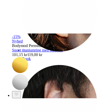
-15%
Nyhed
Bodymod Premium
Snoet titaniumring med hængsel
101,15 kr
119,00 kr
Rook