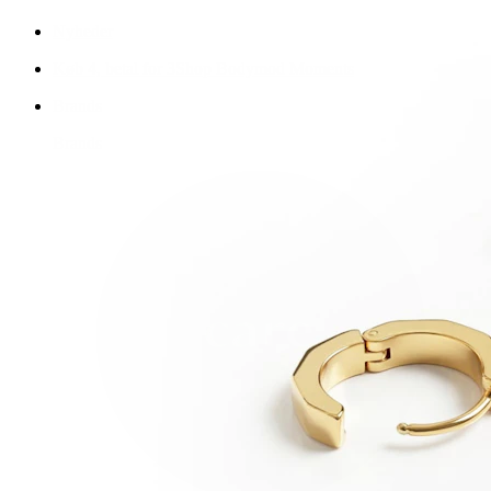
Nyheder
Køb 4, betal for 3
Shop Bodymod Moments
Brands
Brands