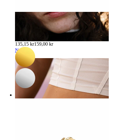
-15%
Nyhed
Par
Bodymod Trend
Par af ringe med kvadratiske stenvedhæng
135,15 kr
159,00 kr
Næse