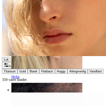
Luk
Filtre
Titanium
Guld
Blank
Flatback
Huggy
Allergivenlig
Vandfast
Helix
359 varer fundet