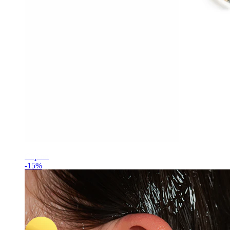
Clip on
-15%
Nyhed
Par
Bodymod Premium
Par af titaniumringe med ferskvandsperler
211,65 kr
249,00 kr