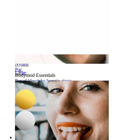
-15%
Nyhed
Par
Læbe
Bodymod Essentials
Par af klassiske huggie-ringe
169,15 kr
199,00 kr