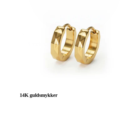
Stretching
14K guldsmykker
Shop titanium