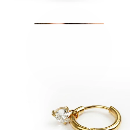
Øreflip