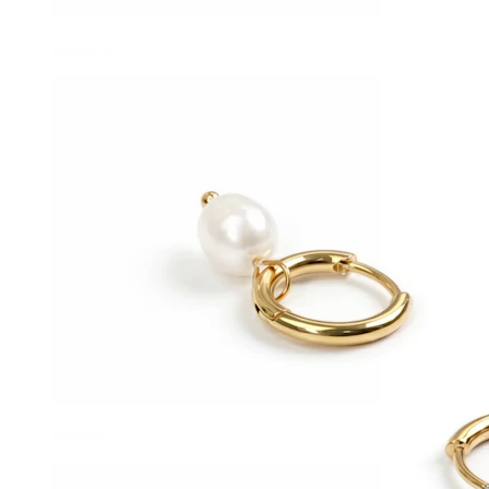
Øjenbryn
Dermal