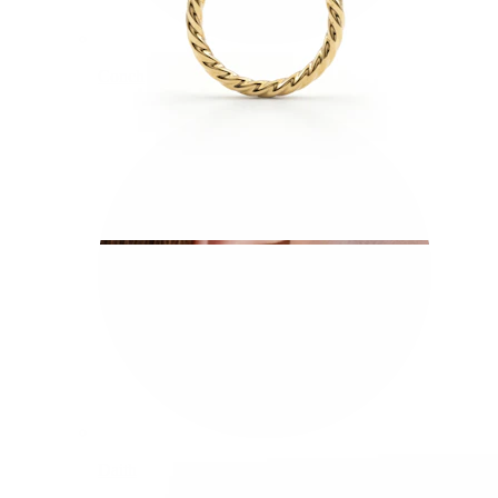
Conch
Daith