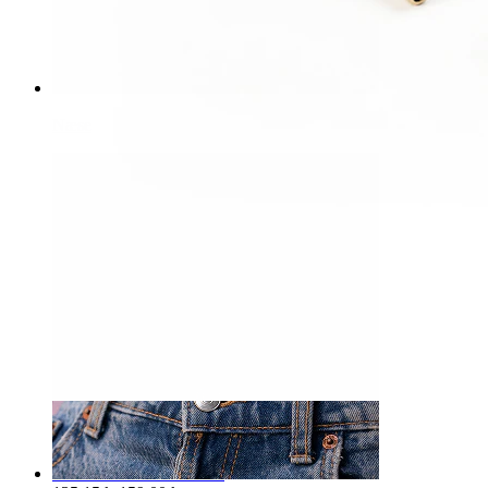
Næse
-15%
Nyhed
Bodymod Premium
Titaniumlabret med svale