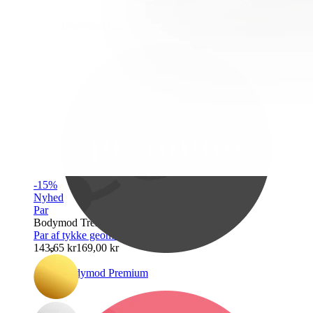
Bodymod Care
-15%
Nyhed
Par
Bodymod Trend
Par af tykke geometriske ringe
143,65 kr
169,00 kr
Bodymod Premium