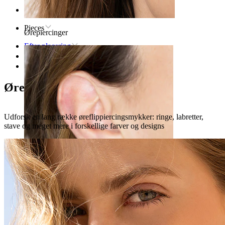
Forsiden
Pieces
Ørepiercinger
Efter placering
Øre
Øreflip
Øreflip piercingsmykker
Udforsk en lang række øreflippiercingsmykker: ringe, labretter,
stave og meget mere i forskellige farver og designs
Øreflip