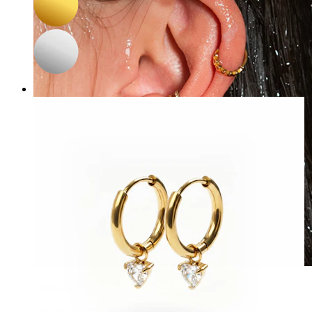
Vandfast
Ørepiercinger