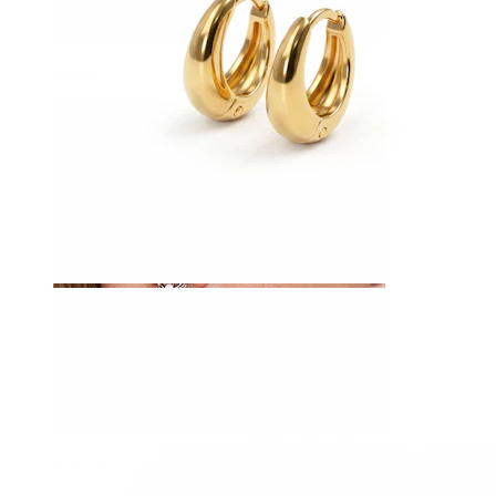
Navle
Septum