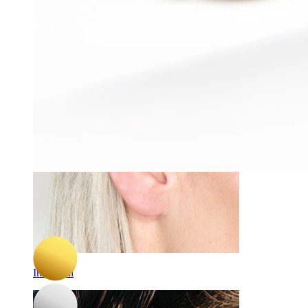
Daith
-15%
Par
Bodymod Premium
Par af titanium-huggies
152,15 kr
179,00 kr
Industrial