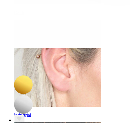
Daith
-15%
Nyhed
Bodymod Trend
Titaniumlabret med lille hjerte
84,15 kr
99,00 kr
Industrial