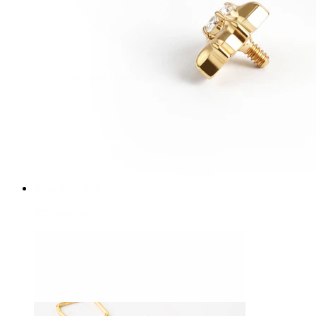
Bodymod Essentials
Køb 4, betal for 3
Shop efter type
Smykketype
-15%