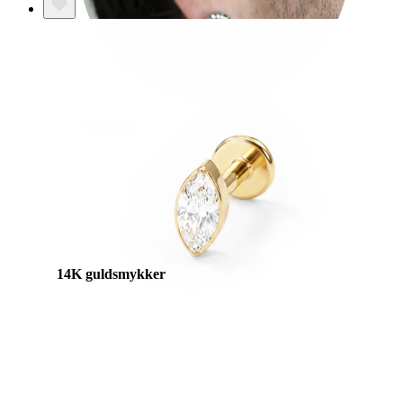
Stretching
14K guldsmykker
Shop titanium