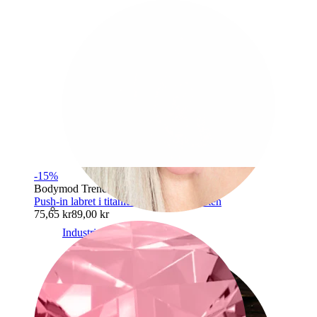
-15%
Bodymod Trend
Push-in labret i titanium med indfattet sten
75,65 kr
89,00 kr
Industrial