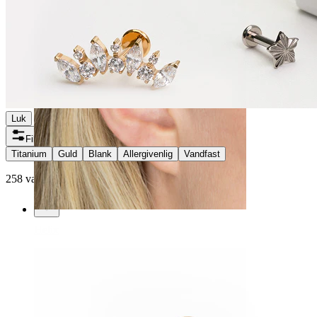
Luk
Filtre
Titanium
Guld
Blank
Allergivenlig
Vandfast
258 varer fundet
Helix