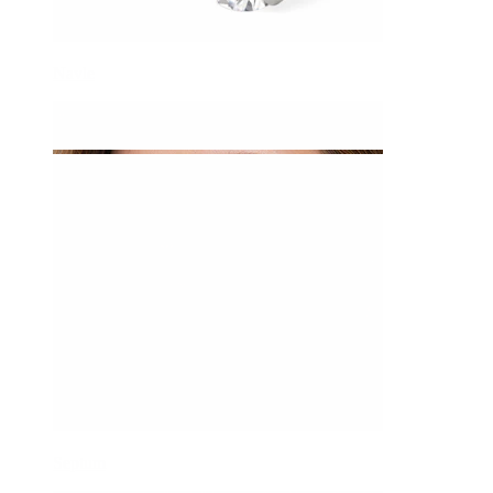
Navle
Septum