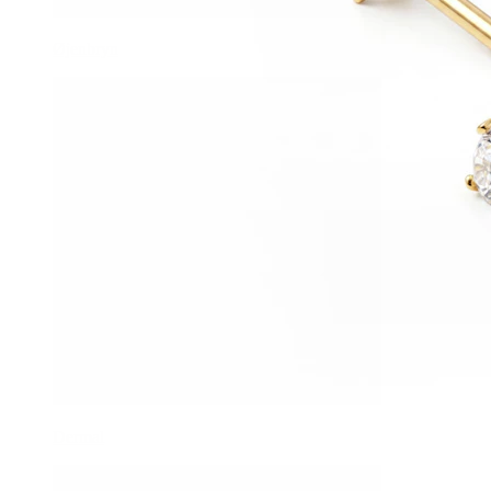
Øjenbryn
Dermal