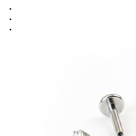
Nyheder
Køb 4, betal for 3
Shop Bodymod Moments
Brands
Brands