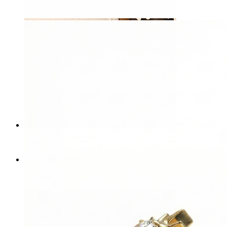
Nipple
Shop efter piercing
Piercings