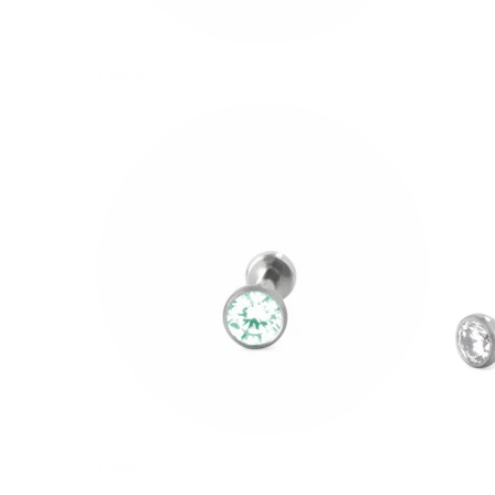
Conch
Daith