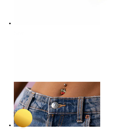
Næse
-15%
Nyhed
Bodymod Trend
Titaniumlabret med diamantformet sten
109,65 kr
129,00 kr