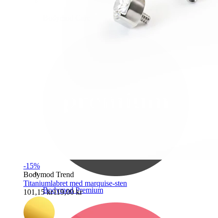
Bodymod Care
-15%
Bodymod Trend
Titaniumlabret med marquise-sten
Bodymod Premium
101,15 kr
119,00 kr