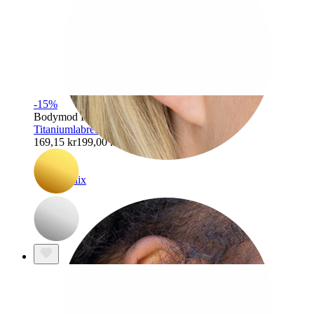
-15%
Bodymod Premium
Titaniumlabret med fire marquise-sten
169,15 kr
199,00 kr
Helix