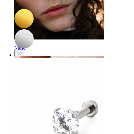
Titaniumlabret med solstråler
118,15 kr
139,00 kr
Næse