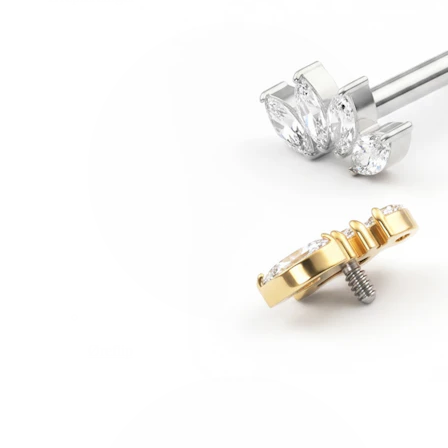
Øreflip