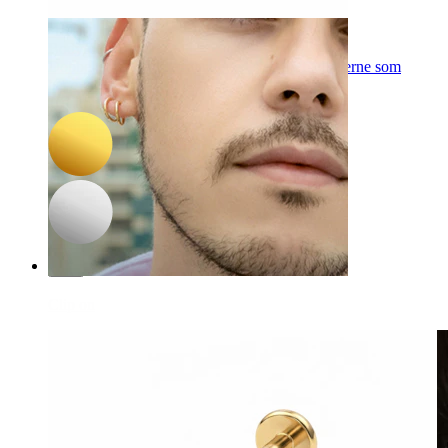
-15%
Bodymod Trend
Dobbeltsidet titaniumlabret med sten og flad stjerne som
bagende
101,15 kr
119,00 kr
Clip on