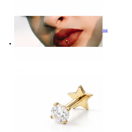
-15%
Bodymod Premium
Push-in labret af titanium med sten i grabbefatning
92,65 kr
109,00 kr
Læbe