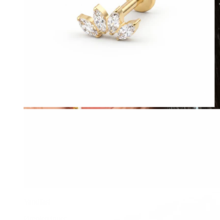
Vandfast
Ørepiercinger