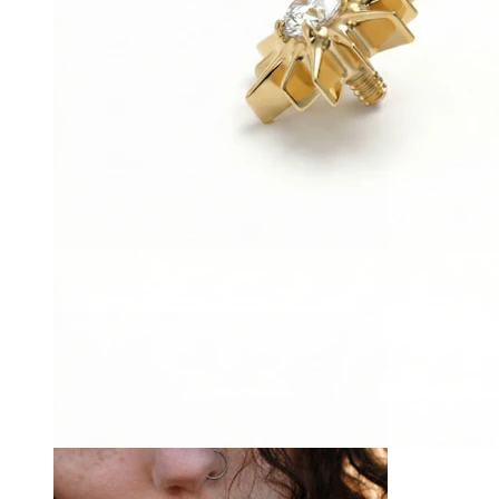
Øre
-15%
Bodymod Trend