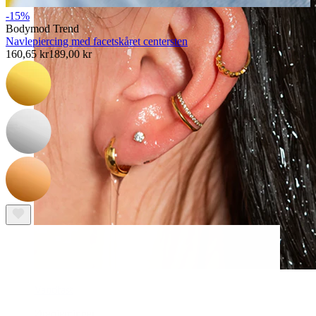
-15%
Bodymod Trend
Navlepiercing med facetskåret centersten
160,65 kr
189,00 kr
Vandfast
Ørepiercinger