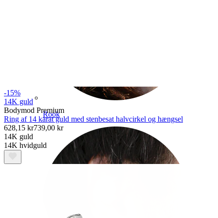
-15%
14K guld
Bodymod Premium
Rook
Ring af 14 karat guld med stenbesat halvcirkel og hængsel
628,15 kr
739,00 kr
14K guld
14K hvidguld