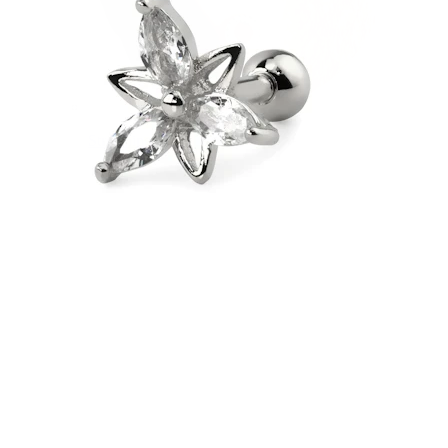
Stretching
14K guldsmykker
Shop titanium