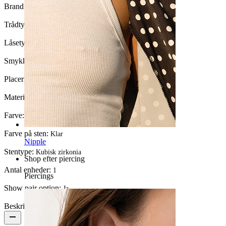
Brand:
Bodymod Premium
Trådtykkelse:
1,2 mm
Låsetype:
Push-in
Smykketype:
Labret, Flatback
Placering:
Øreflip, Helix, Conch, Forward helix, Læbe
Materiale:
14K guld
Farve:
Guld
Farve på sten:
Klar
Nipple
Stentype:
Kubisk zirkonia
Shop efter piercing
Antal enheder:
1
Piercings
Show pair option:
Ja
Beskrivelse