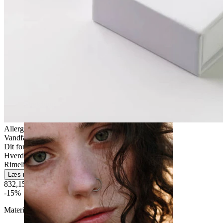
Stretching
Allergivenlig
Vandfast
Dit for altid
Hverdagsbrug
Rimelig nemt
Læs mere
832,15 kr
979,00 kr
-15%
Materiale:
14K guld