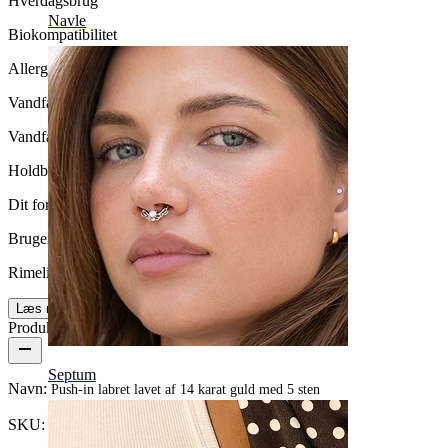
Hverdagsbrug
Navle
Biokompatibilitet
Allergivenlig
Vandfasthed
Vandfast
Holdbarhed
Dit for altid
Brugervenlighed
Rimelig nemt
Læs mere
Produktdetaljer
Septum
Navn:
Push-in labret lavet af 14 karat guld med 5 sten
SKU:
Labret-73