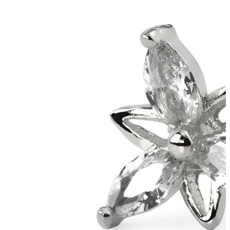
Nyheder
Køb 4, betal for 3
Shop Bodymod Moments
Brands
Brands