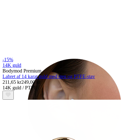
Tragus
-15%
14K guld
Bodymod Premium
Labret af 14 karat guld med sten og PTFE-stav
211,65 kr
249,00 kr
14K guld / PTFE