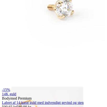
Bodymod Essentials
Køb 4, betal for 3
Shop efter type
Smykketype
-15%
14K guld
Bodymod Premium
Labret af 14 karat guld med indvendigt gevind og sten
500,65 kr
589,00 kr