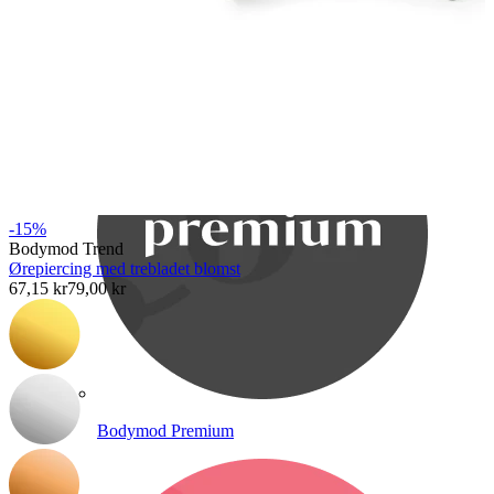
Bodymod Care
-15%
Bodymod Trend
Ørepiercing med trebladet blomst
67,15 kr
79,00 kr
Bodymod Premium