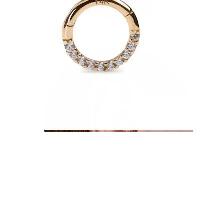
Conch
Daith