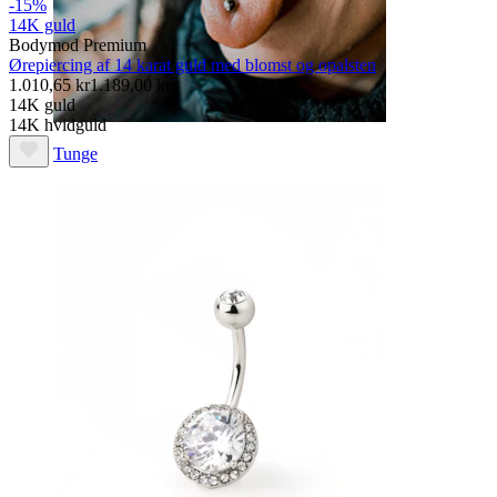
-15%
14K guld
Bodymod Premium
Ørepiercing af 14 karat guld med blomst og opalsten
1.010,65 kr
1.189,00 kr
14K guld
14K hvidguld
Tunge