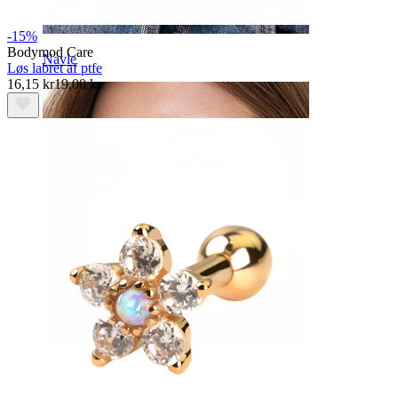
-15%
Bodymod Care
Navle
Løs labret af ptfe
16,15 kr
19,00 kr
Septum