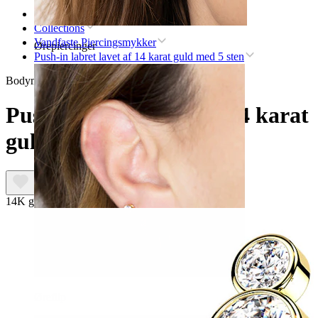
Forsiden
Collections
Vandfaste Piercingsmykker
Ørepiercinger
Push-in labret lavet af 14 karat guld med 5 sten
Bodymod Premium
Push-in labret lavet af 14 karat
guld med 5 sten
14K guld
Øreflip