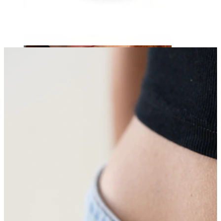
Øjenbryn
Dermal