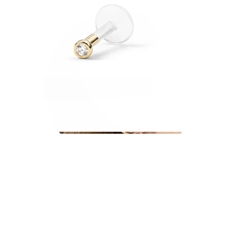
Øreflip