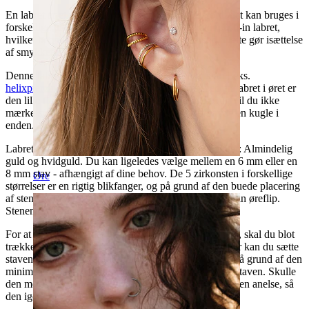
En labret er et meget alsidigt piercingsmykke, fordi det kan bruges i
forskellige piercinger. Denne labret er en såkaldt push-in labret,
hvilket betyder at smykket ikke har noget gevind. Dette gør isættelse
af smykket til en leg.
Denne labret er især velegnet til
ørepiercinger
som f.eks.
helixpiercing
eller bare i øreflippen. Fordelen ved en labret i øret er
den lille flade plade på bagsiden - især når du sover, vil du ikke
mærke smykket på samme måde som hvis det havde en kugle i
enden.
Labretten er lavet af 14 karat guld og fås i to varianter: Almindelig
guld og hvidguld. Du kan ligeledes vælge mellem en 6 mm eller en
8 mm stav - afhængigt af dine behov. De 5 zirkonsten i forskellige
Øre
størrelser er en rigtig blikfanger, og på grund af den buede placering
af stenene passer formen perfekt ind i din helix eller din øreflip.
Stenene måler ca. 3, 2 og 1 mm.
For at sikre, at smykkerne sidder sikkert i din piercing, skal du blot
trække stiften ud af staven og bøje stiften lidt. Derefter kan du sætte
staven gennem din piercing og indsætte stiften igen. På grund af den
minimale bøjning af stiften sidder den i spænd inde i staven. Skulle
den med tiden blive lidt "løs" kan du altid bøje stiften en anelse, så
den igen vil sidde bedre fast i staven.