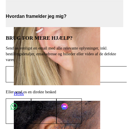
Hvordan framelder jeg mig?
BRUG FOR MERE HJÆLP?
Send os venligst en email med alle relevante oplysninger, inkl.
bestillingsdetaljer, emailadresse og billeder eller video af de defekte
varer.
Send email
Eller send os en direkte besked
Helix