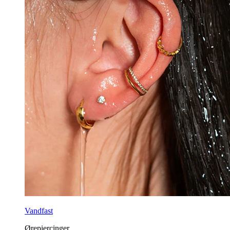
Vandfast
Ørepiercinger