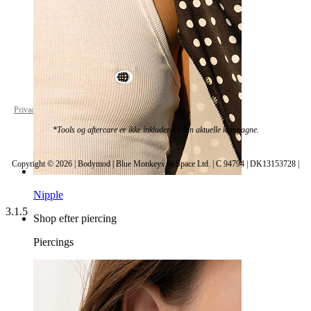
World Wide
Privacy policy
Cookie settings
*Tools og aftercare er ikke inkluderet i den aktuelle kampagne.
Copyright © 2026 | Bodymod | Blue Monkeys In Space Ltd. | C 94794 | DK13153728 |
Nipple
3.1.5
Shop efter piercing
Piercings