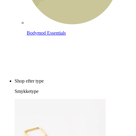
Bodymod Essentials
Køb 4, betal for 3
Shop efter type
Smykketype