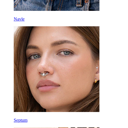
Navle
Septum