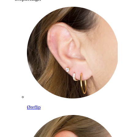
Øreflip