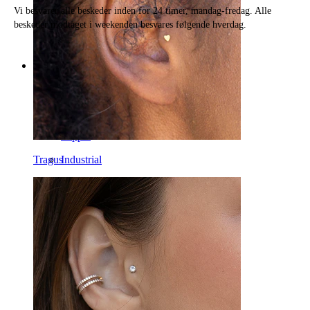
Vi besvarer alle beskeder inden for 24 timer, mandag-fredag. Alle
beskeder modtaget i weekenden besvares følgende hverdag.
Kategorier
Navle
Læbe
Nipple
Tragus
Industrial
Dermal
Helix
Øre
Septum
14k guld
Clip on