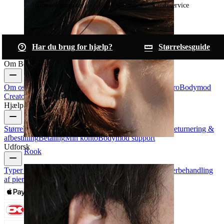
uåbnede smykker
kundeservice
Har du brug for hjælp?
Størrelsesguide
Om Bodymod
Om os
Blog
Handelsbetingelser
Kontakt os
Bodymod Pro
Bodymod
Creators
Bodymod-anmeldelser
Hjælp & info
Størrelsesguide
Track din ordre
Leveringsinformation
Returnering &
afbestilling
Betaling
Min konto
Bodymod support
Udforsk
Rook
Typer af piercinger
Smykkematerialer til piercinger
Efterbehandling
af piercinger