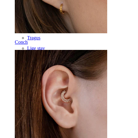
Labret
Tunge
Næse
Tragus
Conch
Lige stav
Rook
Daith
Hestesko
Ring
Tools
Buet stav
Øreflip
Titanium