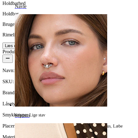
Holdbarhed
Navle
Holdbar
Brugervenlighed
Rimelig nemt
Læs mere
Produktdetaljer
Navn:
Buet piercingstav med spikes
SKU:
Banana-18
Brand:
Bodymod Essentials
Låsetype:
Udvendigt gevind
Smykketype:
Lige stav
Septum
Placering:
Snug, Rook, Nipple, Øjenbryn, Daith, Anti-tragus, Læbe
Materiale:
Kirurgisk stål