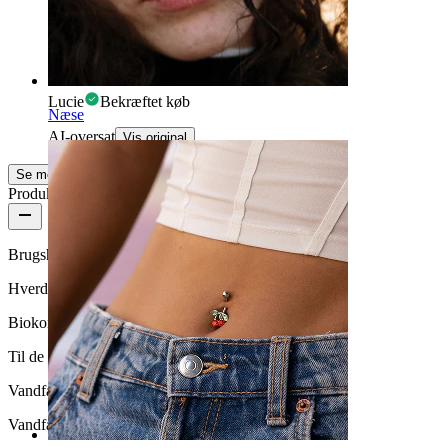
Super
Smuk, der er ikke mere at sige.
Lucie
Bekræftet køb
Næse
AI-oversat
Vis original
Se mere
Produktkvalitet
Brugshyppighed
Hverdagsbrug
Biokompatibilitet
Til de fleste hudtyper
Vandfasthed
Vandfast