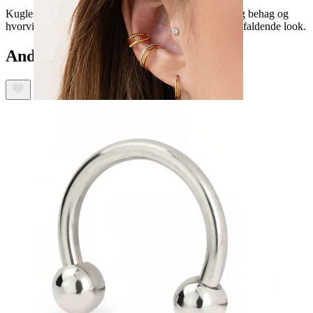
Kuglestørrelsen er mest bare et spørgsmål om smag og behag og
hvorvidt du ønsker et diskret eller måske et mere iøjnefaldende look.
Andre har også købt
Øre