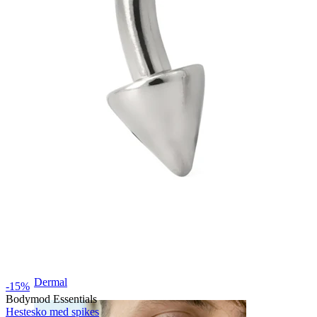
Øjenbryn
Dermal
-15%
Bodymod Essentials
Hestesko med spikes