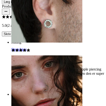
Læg i kurv
Produktanmeldelser
5.0
(2 anmeldelser)
Skriv en anmeldelse
Rating
Stretching
Super fin
Pænt smykke, jeg fik hvad jeg betalte for. Til nipple piercing
er den længste mulighed nok stadig lidt kort, men den er super
nem at skrue på :)
Elena
Bekræftet køb
Rating