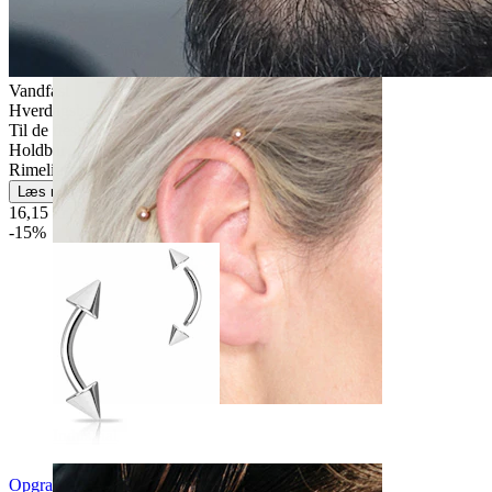
Daith
Vandfast
Hverdagsbrug
Til de fleste hudtyper
Holdbar
Rimelig nemt
Læs mere
16,15 kr
19,00 kr
-15%
Industrial
Opgrader til titanium