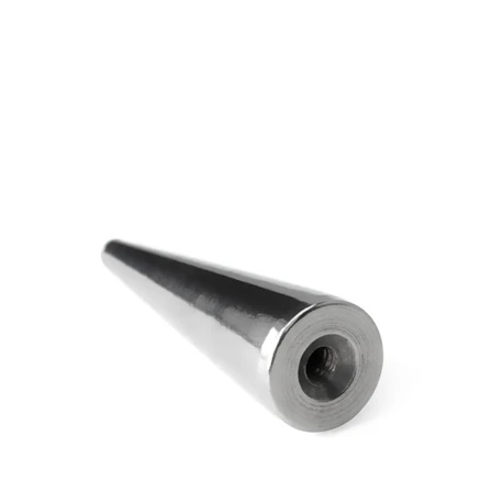
Øreflip