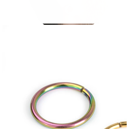
Stretching
14K guldsmykker
Shop titanium