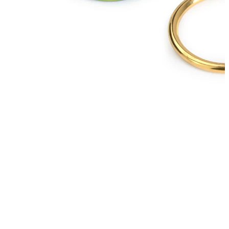
Nyheder
Køb 4, betal for 3
Shop Bodymod Moments
Brands
Brands