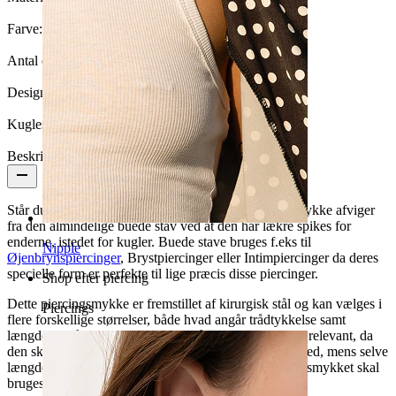
Farve:
Blank
Antal enheder:
1
Design:
Spike
Kuglestørrelse:
3 mm
Beskrivelse
Står du og mangler en ny buet piercingstav? Dette smykke afviger
fra den almindelige buede stav ved at den har lækre spikes for
enderne, istedet for kugler. Buede stave bruges f.eks til
Nipple
Øjenbrynspiercinger
, Brystpiercinger eller Intimpiercinger da deres
specielle form er perfekte til lige præcis disse piercinger.
Shop efter piercing
Dette piercingsmykke er fremstillet af kirurgisk stål og kan vælges i
Piercings
flere forskellige størrelser, både hvad angår trådtykkelse samt
længde og sågar kuglestørrelse. Trådtykkelsen er især relevant, da
den skal passe til trådtykkelsen din piercing er lavet med, mens selve
længden på staven mere handler om hvor på kroppen smykket skal
bruges.