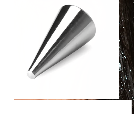
Vandfast
Ørepiercinger