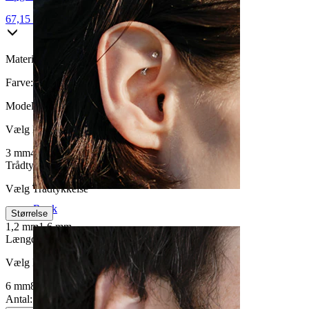
67,15 kr
79,00 kr
Materiale:
Kirurgisk stål
Farve:
Blank
Model
:
Vælg Model
3 mm
4 mm
Trådtykkelse
:
Vælg Trådtykkelse
Rook
Størrelse
1,2 mm
1,6 mm
Længde
:
Vælg Længde
6 mm
8 mm
10 mm
Antal: 1
Skift