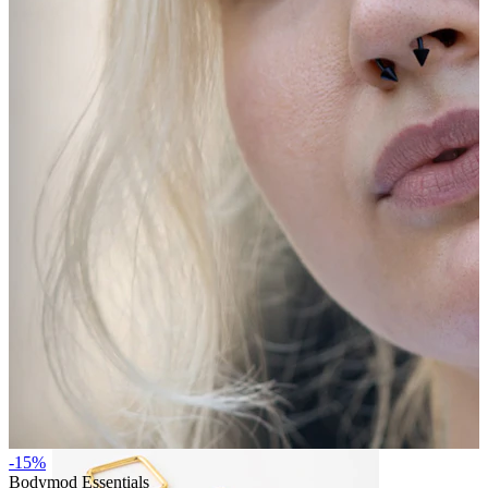
Bodymod Essentials
Køb 4, betal for 3
Shop efter type
Smykketype
-15%
Bodymod Essentials