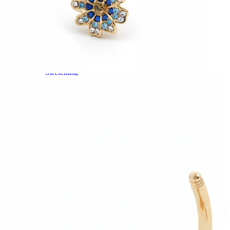
Stretching
14K guldsmykker
Shop titanium