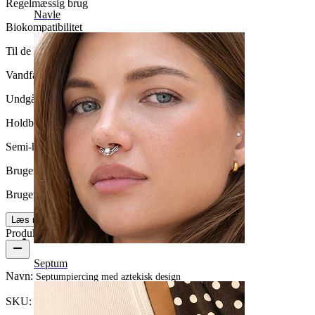
Regelmæssig brug
Navle
Biokompatibilitet
Til de fleste hudtyper
Vandfasthed
Undgå vand
Holdbarhed
Semi-holdbar
Brugervenlighed
Brugervenligt
Læs mere
Produktdetaljer
Septum
Navn:
Septumpiercing med aztekisk design
SKU:
Nose-129