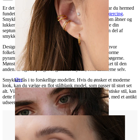
Er det unikke og særprægede smykker du kan li', så har du hermed
fundet et rigtig flot og lækkert smykke, til din
septumpiercing
.
Smykket her er en septumclicker, hvor den lille stav som åbner og
lukker smykket, blot klikkes op eller i, når du skal have din
septumpiercing af eller på. Staven er samtidig også den del af
smykket som går gennem selve piercingen i næsen.
Designet er enkelt og er hentet fra en ældgammel tid, hvor
folkefærdet aztekerne, byggede og udsmykkede de enorme
pyramider, som de fleste af os har hørt om fra historiebøgerne.
Mønsteret som strækker sig fra den ene ende af smykket til den
anden. er lige så præget af gammel mystik, som aztekerne selv.
Øre
Smykket fås i to forskellige modeller. Hvis du ønsker et moderne
look, kan du vælge en flot stålblank model, som passer til stort set
alt. Vil du derimod hellere holde den gamle og lidt mystiske stil, kan
dette fede smykke, også fås i en flot guldfarvet variant, med et antikt
udseende som passer perfekt til resten af temaet.