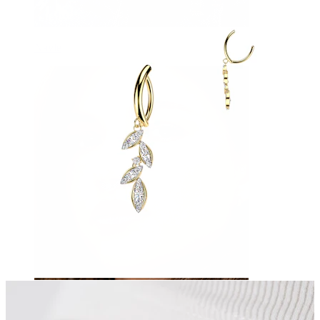
Navle
Septum