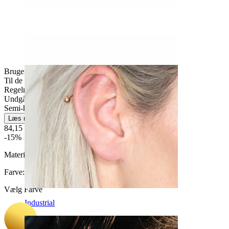
Daith
Brugervenligt
Til de fleste hudtyper
Regelmæssig brug
Undgå vand
Semi-holdbar
Læs mere
84,15 kr
99,00 kr
-15%
Materiale:
Kirurgisk stål / Messing
Farve
:
Vælg Farve
Industrial