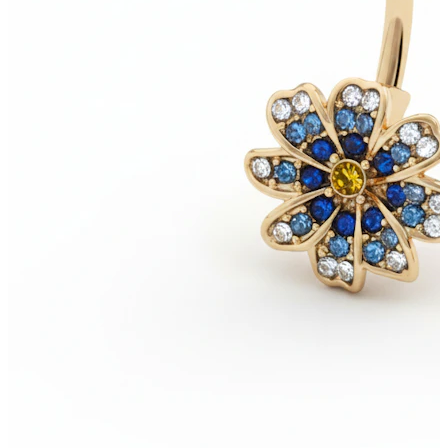
Nyheder
Køb 4, betal for 3
Shop Bodymod Moments
Brands
Brands