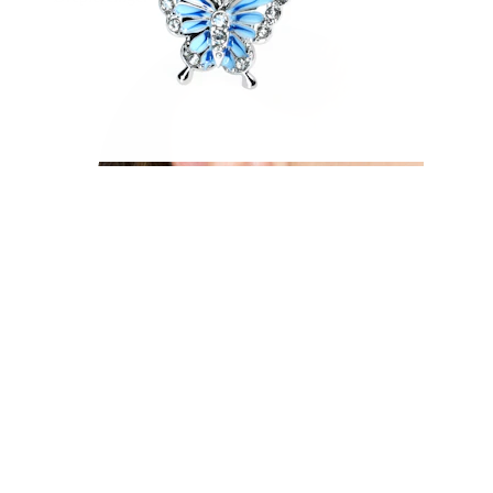
Øreflip