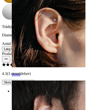
Trådtykkelse:
1,2 mm
Diameter:
11 mm
Antal: 1
Skift
Læg i kurv
Produktanmeldelser
4.3
(3 anmeldelser)
Rook
Skriv en anmeldelse
Rating
Det ser helt perfekt ud