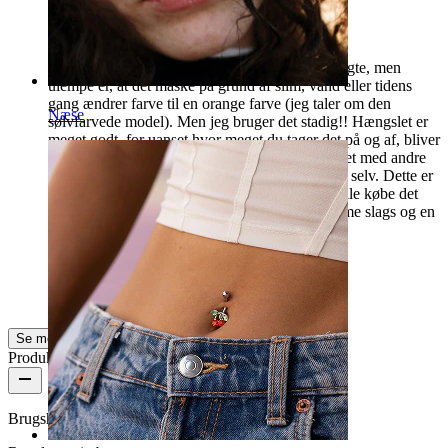
Fed
Det er ikke materialet, der får din rumpe til at lugte, men
ulempe er, at det måske på grund af slim, vand eller tidens
gang ændrer farve til en orange farve (jeg taler om den
Næse
sølvfarvede model). Men jeg bruger det stadig!! Hængslet er
meget godt, for uanset hvor meget du tager det på og af, bliver
det ikke løst eller giver efter... Jeg har oplevet det med andre
hængsler, der bliver løse og til sidst falder af sig selv. Dette er
stift og sikkert, og det er let at sætte på!!! Jeg ville købe det
igen!! Faktisk har jeg lige fået en anden af samme slags og en
anden model "inca". Fantastisk!!!!!
Maite
Bekræftet køb
AI-oversat
Vis original
Se mere
Produktkvalitet
Brugshyppighed