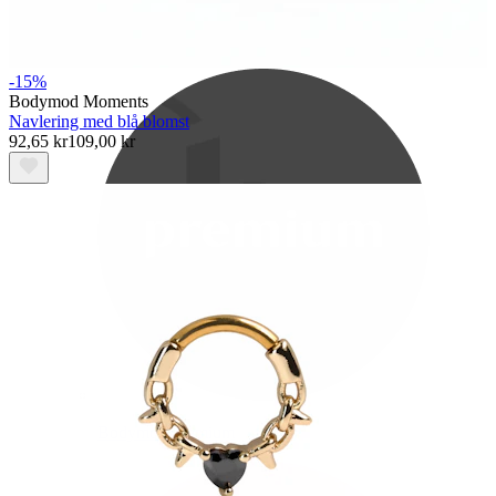
Bodymod Care
-15%
Bodymod Moments
Navlering med blå blomst
92,65 kr
109,00 kr
Bodymod Premium