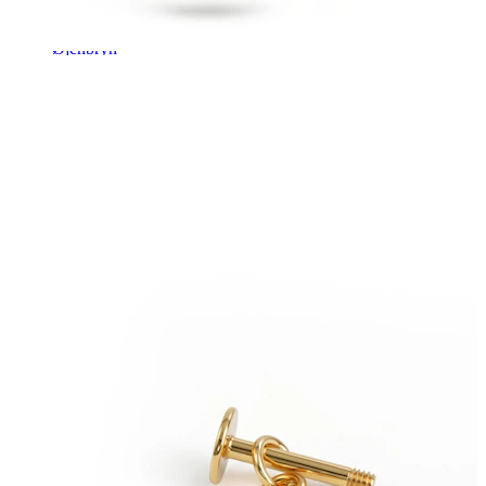
Øjenbryn
Dermal