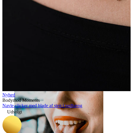
Læbe
Nyhed
Bodymod Moments
Navle-clicker med blade af sten i vedhæng
Udsolgt