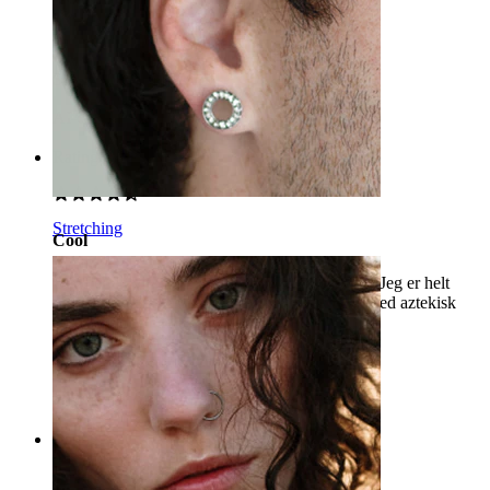
Det ser helt perfekt ud
Sinner
Bekræftet køb
AI-oversat
Vis original
Rating
Stretching
Cool
Dette er en virkelig fantastisk og unik piercing. Jeg er helt
tilfreds. Derudover har jeg endnu en piercing med aztekisk
motiv derhjemme. Fantastisk!!!!
Tereza
Bekræftet køb
AI-oversat
Vis original
Rating