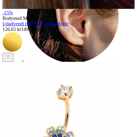
-15%
Bodymod Moments
Udadvendt ring med sommerfugle
126,65 kr
149,00 kr
Rook