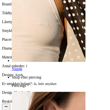
Brand:
Bodymod Moments
Trådtykkelse:
1,2 mm
Låsetype:
Hængsel
Smykketype:
Clicker
Placering:
Septum
Diameter:
11 mm
Materiale:
Kirurgisk stål / Messing
Antal enheder:
1
Nipple
Design:
Aztek
Shop efter piercing
Er smykket belagt?:
Ja, hele smykket
Piercings
Design Height:
17 mm
Beskrivelse