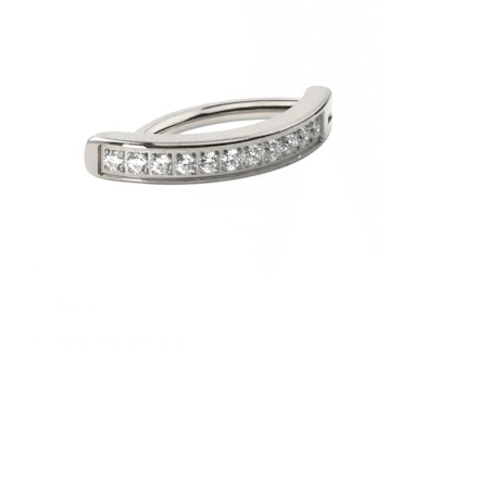
Nipple
Shop efter piercing
Piercings