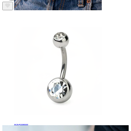
Navle
Septum