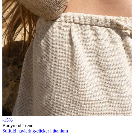
Stretching
14K guldsmykker
-15%
Shop titanium
Bodymod Trend
Stilfuld navlering-clicker i titanium