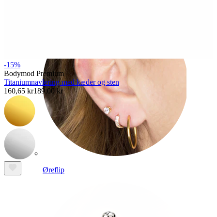
-15%
Bodymod Premium
Titaniumnavlering med kæder og sten
160,65 kr
189,00 kr
Øreflip