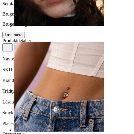
Semi-holdbar
Brugervenlighed
Brugervenligt
Næse
Læs mere
Produktdetaljer
Navn:
Belly clicker med funklende blomst
SKU:
Belly-556
Brand:
Bodymod Moments
Trådtykkelse:
1,6 mm
Låsetype:
Hængsel
Smykketype:
Clicker
Placering:
Navle