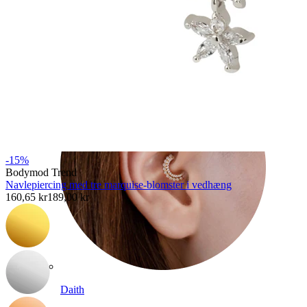
Conch
-15%
Bodymod Trend
Navlepiercing med tre marquise-blomster i vedhæng
160,65 kr
189,00 kr
Daith