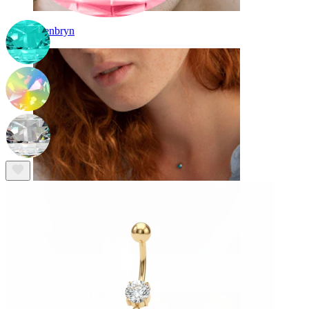
Øjenbryn
Dermal