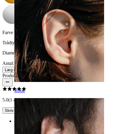
Farve på sten:
Klar
Trådtykkelse:
1,6 mm
Diameter:
11 mm
Antal: 1
Skift
Læg i kurv
Produktanmeldelser
Rook
5.0
(1 anmeldelser)
Skriv en anmeldelse
Rating