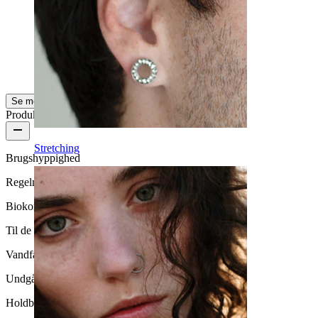
OK
OK
Kaitlin
Bekræftet køb
Se mere
Produktkvalitet
Stretching
Brugshyppighed
Regelmæssig brug
Biokompatibilitet
Til de fleste hudtyper
Vandfasthed
Undgå vand
Holdbarhed