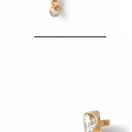
Bodymod Care
Bodymod Premium