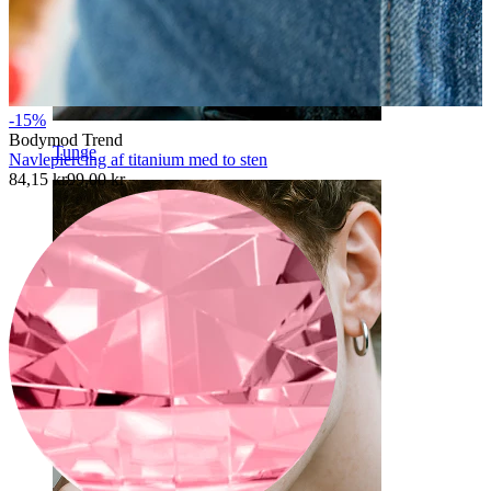
-15%
Bodymod Trend
Tunge
Navlepiercing af titanium med to sten
84,15 kr
99,00 kr