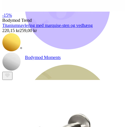
-15%
Bodymod Trend
Titaniumnavlering med marquise-sten og vedhæng
220,15 kr
259,00 kr
Bodymod Moments