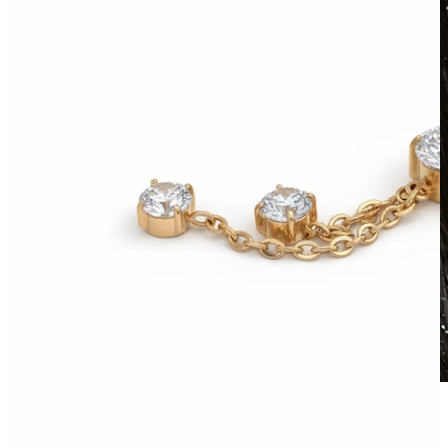
Vandfast
Ørepiercinger