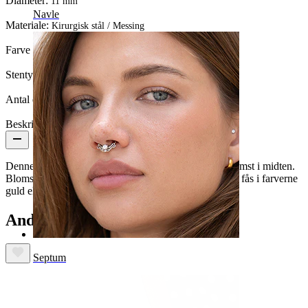
Diameter:
11 mm
Navle
Materiale:
Kirurgisk stål / Messing
Farve på sten:
Klar
Stentype:
Kubisk zirkonia
Antal enheder:
1
Beskrivelse
Denne stilfulde clicker-navlering har en funklende blomst i midten.
Blomsten består af 9 sten af kubisk zirkonia. Smykket fås i farverne
guld eller sølv.
Andre har også købt
Septum