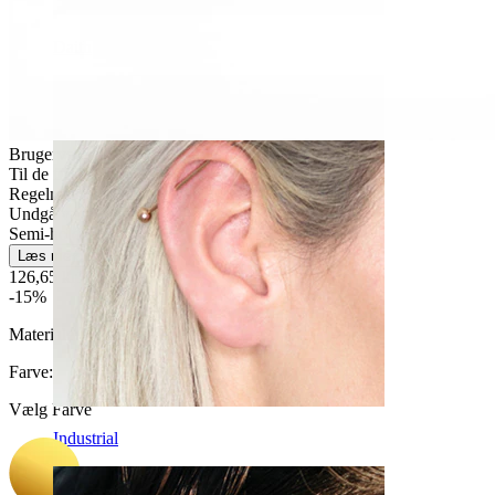
Daith
Brugervenligt
Til de fleste hudtyper
Regelmæssig brug
Undgå vand
Semi-holdbar
Læs mere
126,65 kr
149,00 kr
-15%
Materiale:
Kirurgisk stål / Messing
Farve
:
Vælg Farve
Industrial