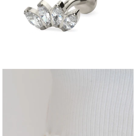
Bodymod Essentials
Køb 4, betal for 3
Shop efter type
Smykketype