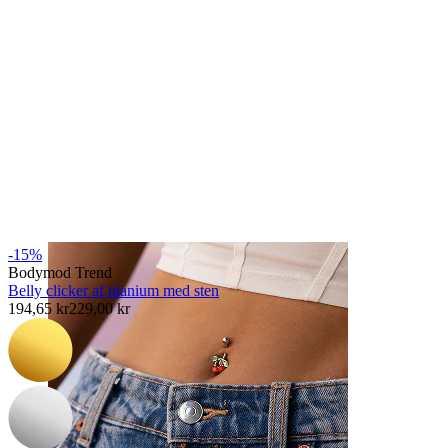
Næse
-15%
Bodymod Trend
Belly clicker af titanium med sten
194,65 kr
229,00 kr