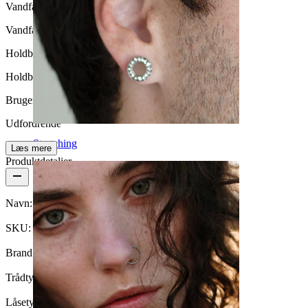
Vandfasthed
Vandfast
Holdbarhed
Holdbar
Brugervenlighed
Udfordrende
Stretching
Læs mere
Produktdetaljer
Navn:
Extension til dermal anchor
SKU:
Dermal-25
Brand:
Bodymod Care
Trådtykkelse:
1,2 mm (Passer til 1,6 mm dermals)
Låsetype:
Udvendigt gevind