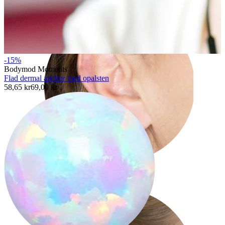
-15%
Bodymod Moments
Flad dermal anchor med opalsten
58,65 kr
69,00 kr
Øreflip