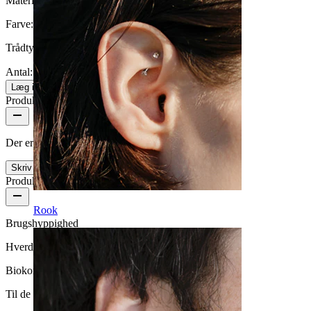
Materiale:
Kirurgisk stål
Farve:
Blank
Trådtykkelse:
1,2 mm (Passer til 1,6 mm dermals)
Antal: 1
Skift
Læg i kurv
Produktanmeldelser
Der er ingen anmeldelser af dette produkt endnu
Skriv en anmeldelse
Produktkvalitet
Rook
Brugshyppighed
Hverdagsbrug
Biokompatibilitet
Til de fleste hudtyper