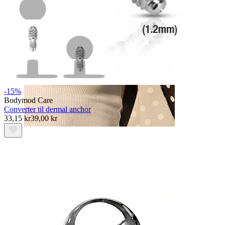
-15%
Bodymod Care
Converter til dermal anchor
33,15 kr
39,00 kr
Nipple
Shop efter piercing
Piercings