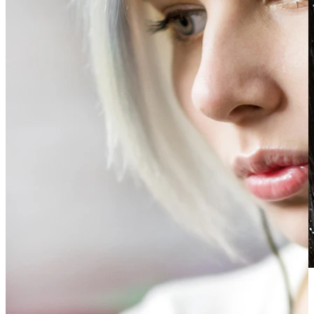
Vandfast
Ørepiercinger