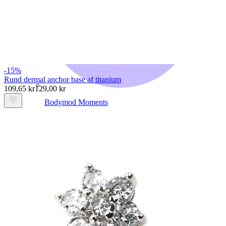
-15%
Rund dermal anchor base af titanium
109,65 kr
129,00 kr
Bodymod Moments