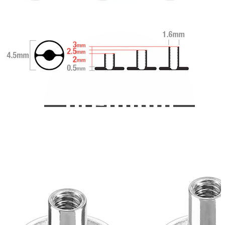
Bodymod Care
Bodymod Premium