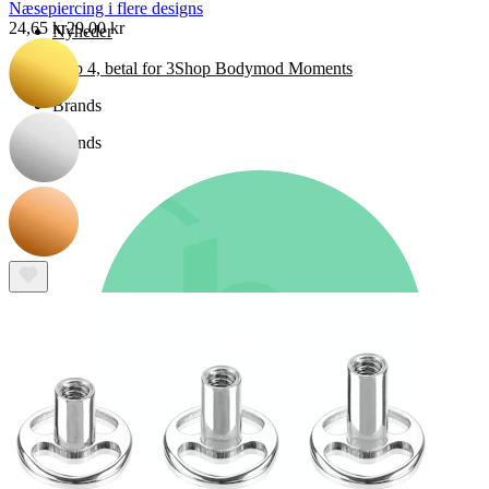
Næsepiercing i flere designs
24,65 kr
29,00 kr
Nyheder
Køb 4, betal for 3
Shop Bodymod Moments
Brands
Brands