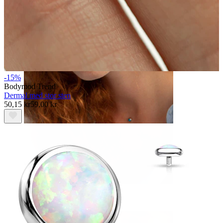
Øjenbryn
-15%
Bodymod Trend
Dermal med stor sten
50,15 kr
59,00 kr
Dermal