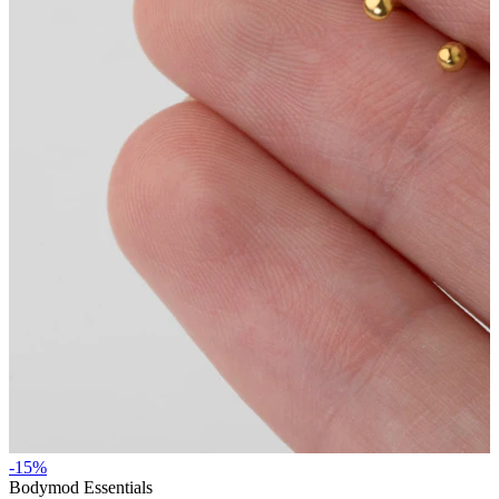
Stretching
14K guldsmykker
Shop titanium
-15%
Bodymod Essentials