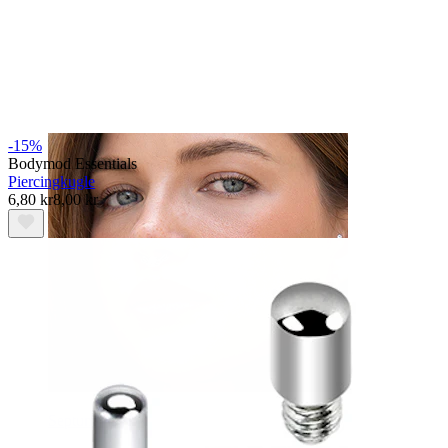
Navle
-15%
Bodymod Essentials
Piercingkugle
6,80 kr
8,00 kr
Septum