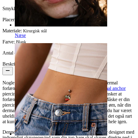
Smykketype:
Dermal top
Placering:
Dermal
Materiale:
Kirurgisk stål
Næse
Farve:
Blank
Antal enheder:
1
Beskrivelse
Nogle gange kan det være en stor fordel at bruge en dermal
forlænger, eller extension som den hedder, til din
dermal anchor
piercing. Der kan være forskellige årsager til at man ønsker at
forlænge afstanden mellem dermaltoppen og huden. Måske er din
piercing ny og stadig lidt hævet og bliver derfor ekstra øm, når din
dermaltop presser ind mod huden. Det kan også være du har været
uheldig at få betændelse i din
dermal piercing
og så er det også rart
at kunne give sin piercing lidt ekstra luft og plads til at hele igen.
Denne dermal forlænger er lavet af kirurgisk stål og er designet med
indvendigt skrugegevind som din top bare skal skrues direkte ned i.