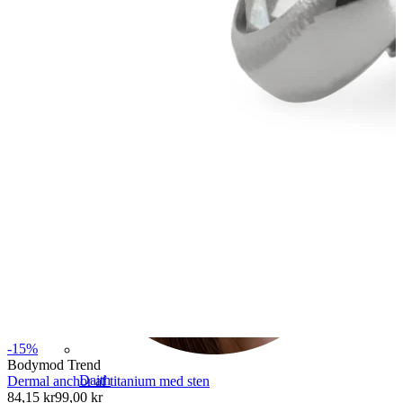
Conch
-15%
Bodymod Trend
Daith
Dermal anchor af titanium med sten
84,15 kr
99,00 kr