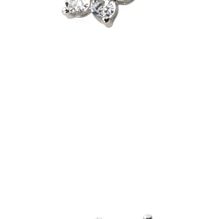
Bodymod Essentials
Køb 4, betal for 3
Shop efter type
Smykketype