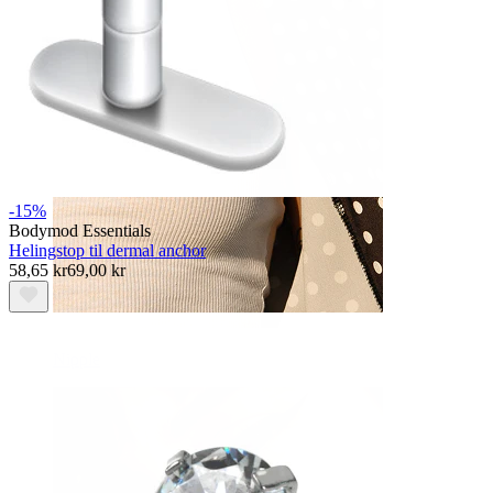
-15%
Bodymod Essentials
Helingstop til dermal anchor
58,65 kr
69,00 kr
Nipple