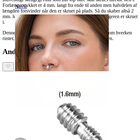
Forlængerstykket er 4 mm. langt fra ende til anden men halvdelen af
Navle
længden forsvinder når den er skruet på plads. Så du skaber altså 2
mm. luft mellem din hud og din dermaltop, når forlængeren er skruet
i.
Denne dermal forlænger er lavet af ren kirurgisk stål som hverken
ruster, oxiderer eller på anden vis bliver grimt med tiden.
Andre har også købt
Septum