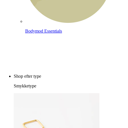
Bodymod Essentials
Køb 4, betal for 3
Shop efter type
Smykketype