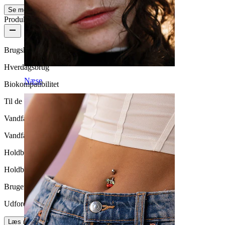
Se mere
Produktkvalitet
Brugshyppighed
Hverdagsbrug
Næse
Biokompatibilitet
Til de fleste hudtyper
Vandfasthed
Vandfast
Holdbarhed
Holdbar
Brugervenlighed
Udfordrende
Læs mere