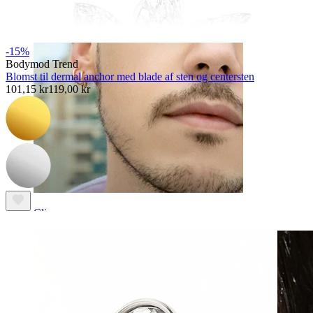
-15%
Bodymod Trend
Blomst til dermal anchor med blade af sten og centersten
101,15 kr
119,00 kr
Clip on