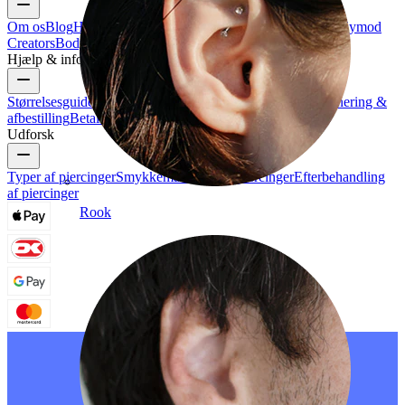
Om os
Blog
Handelsbetingelser
Kontakt os
Bodymod Pro
Bodymod
Creators
Bodymod-anmeldelser
Hjælp & info
Størrelsesguide
Track din ordre
Leveringsinformation
Returnering &
afbestilling
Betaling
Min konto
Bodymod support
Udforsk
Typer af piercinger
Smykkematerialer til piercinger
Efterbehandling
af piercinger
Rook