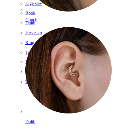
Lige stav
Rook
Conch
Daith
Hestesko
Ring
Tools
Buet stav
Øreflip
Titanium
Daith