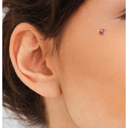
Øreflip