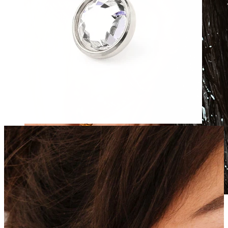
Vandfast
Ørepiercinger