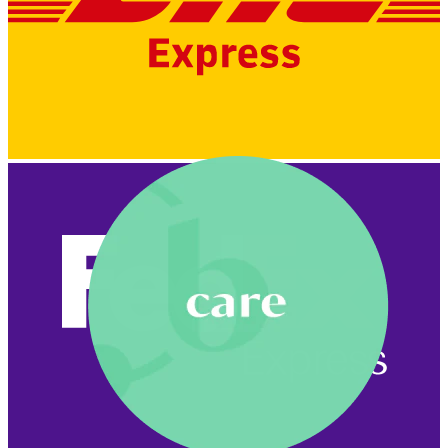
Nyheder
Køb 4, betal for 3
Shop Bodymod Moments
Brands
Brands