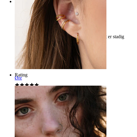
Rating
For meget fremspringende, men flot
Smykket er for voldsomt for min smag, men det er stadig
meget smukt!
Alice
Bekræftet køb
AI-oversat
Vis original
Rating
Øre
Perfekt
Meget smuk
Bb
Bekræftet køb
AI-oversat
Vis original