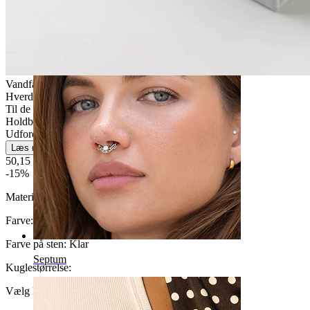
Navle
Vandfast
Hverdagsbrug
Til de fleste hudtyper
Holdbar
Udfordrende
Læs mere
50,15 kr
59,00 kr
-15%
Materiale:
Kirurgisk stål
Farve:
Blank
Farve på sten:
Klar
Septum
Kuglestørrelse
:
Vælg Kuglestørrelse