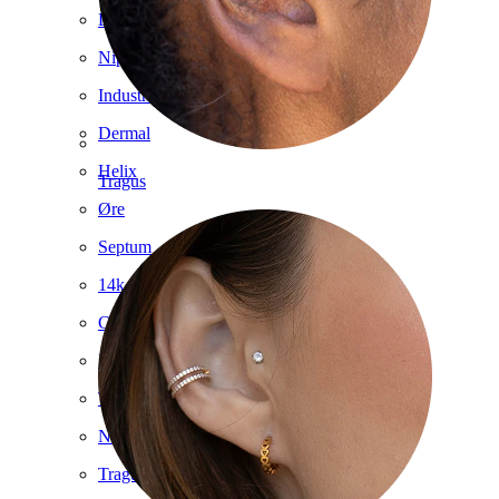
Læbe
Nipple
Industrial
Dermal
Helix
Tragus
Øre
Septum
14k guld
Clip on
Labret
Tunge
Næse
Tragus