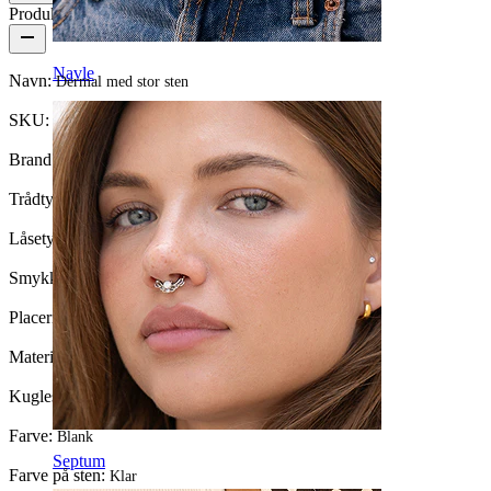
Produktdetaljer
Navle
Navn:
Dermal med stor sten
SKU:
Dermal-24
Brand:
Bodymod Trend
Trådtykkelse:
1,2 mm (Passer til 1,6 mm dermals)
Låsetype:
Udvendigt gevind
Smykketype:
Dermal top
Placering:
Dermal, Intimate
Materiale:
Kirurgisk stål
Kuglestørrelse:
3 mm.
Farve:
Blank
Septum
Farve på sten:
Klar