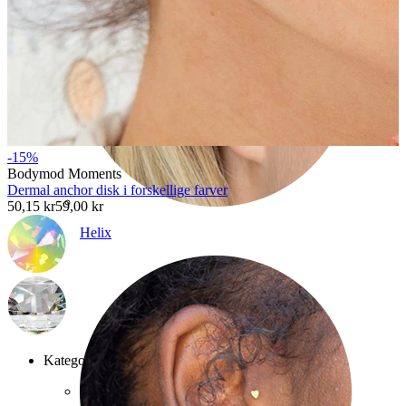
-15%
Bodymod Moments
Dermal anchor disk i forskellige farver
50,15 kr
59,00 kr
Helix
Kategorier
Navle