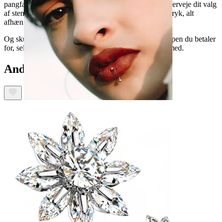
pangfarver og helt over i kulsort. Brug lidt tid på at overveje dit valg
af stenfarve, da dette smykke har et meget varieret udtryk, alt
afhængig af hvilken model man vælger.
Og skulle du være i tvivl, så er det naturligvis kun toppen du betaler
for, selve basen, som sidder under huden følger ikke med.
Andre har også købt
Læbe