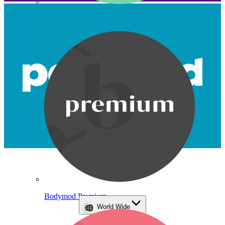
Bodymod Care
Bodymod Premium
World Wide