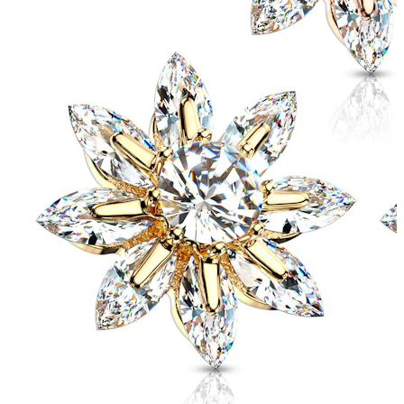
Øjenbryn
Dermal