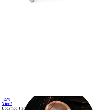
Industrial
-15%
3 for 2
Bodymod Trend