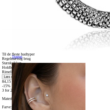
Til de fleste hudtyper
Tragus
Regelmæssig brug
Stænksikker
Holdbar
Rimelig nemt
Læs mere
84,15 kr
99,00 kr
-15%
3 for 2
Materiale:
Kirurgisk stål
Farve:
Blank