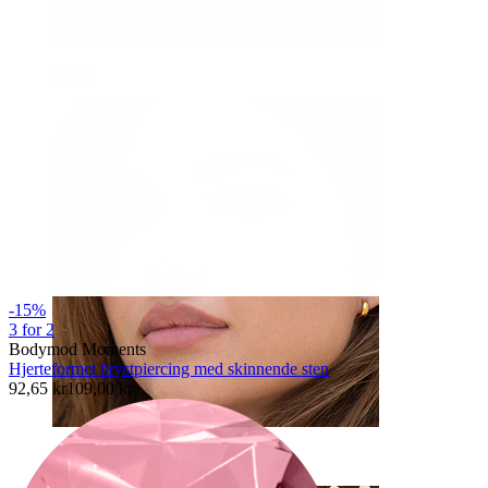
Navle
-15%
3 for 2
Bodymod Moments
Hjerteformet brystpiercing med skinnende sten
92,65 kr
109,00 kr
Septum