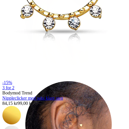
Helix
-15%
3 for 2
Bodymod Trend
Nippleclicker med seks klare sten
84,15 kr
99,00 kr