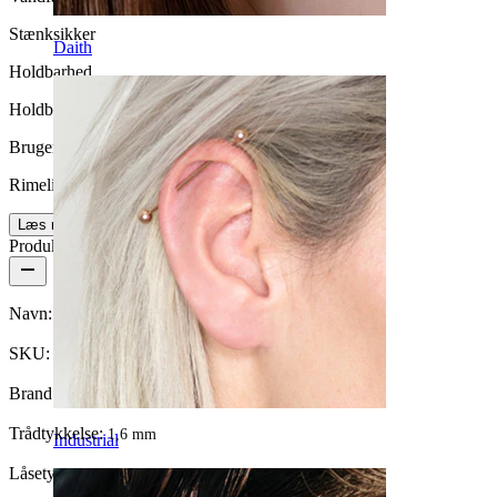
Stænksikker
Daith
Holdbarhed
Holdbar
Brugervenlighed
Rimelig nemt
Læs mere
Produktdetaljer
Navn:
Brystpiercing med slange
SKU:
Nipple-14
Brand:
Bodymod Trend
Trådtykkelse:
1,6 mm
Industrial
Låsetype:
Udvendigt gevind