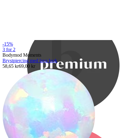
Bodymod Care
-15%
3 for 2
Bodymod Moments
Brystpiercing med lava look
58,65 kr
69,00 kr
Bodymod Premium