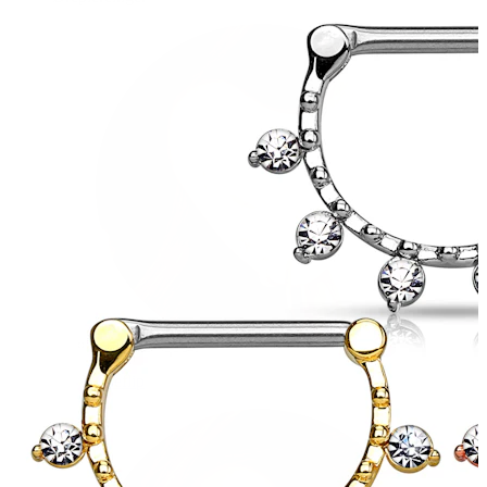
Øreflip