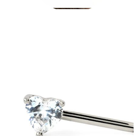
Conch
Daith