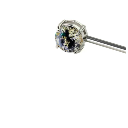
Nyheder
Køb 4, betal for 3
Shop Bodymod Moments
Brands
Brands