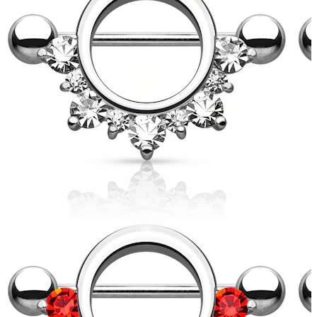
Øjenbryn
Dermal