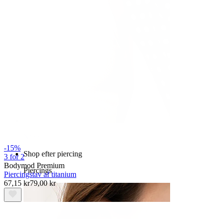
Nipple
-15%
Shop efter piercing
3 for 2
Bodymod Premium
Piercings
Piercingstav af titanium
67,15 kr
79,00 kr