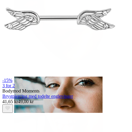
Læbe
-15%
3 for 2
Bodymod Moments
Brystpiercing med todelte englevinger
41,65 kr
49,00 kr