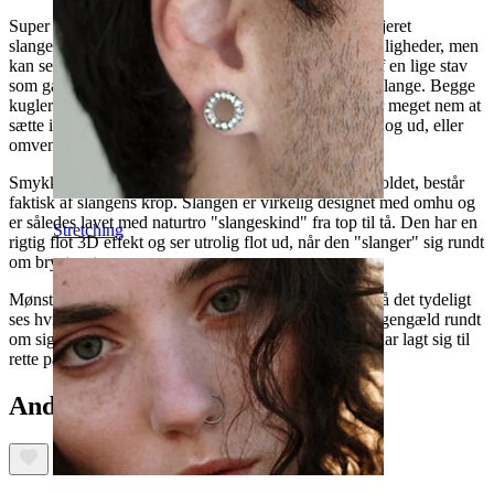
Super flot og lidt frækt brystskjold med et meget detaljeret
slangemotiv. Denne
brystpiercing
er især til særlige lejligheder, men
kan selvfølgelig også bruges permanent. Den består af en lige stav
som går gennem brystvorten, der så omkranses af en slange. Begge
kugler kan skrues af piercingsmykket og den er derfor meget nem at
sætte i sin Brystpiercing, hvad enten det gøres indefra og ud, eller
omvendt.
Smykket er lavet af kirurgisk stål og selve ringen i skjoldet, består
faktisk af slangens krop. Slangen er virkelig designet med omhu og
er således lavet med naturtro "slangeskind" fra top til tå. Den har en
Stretching
rigtig flot 3D effekt og ser utrolig flot ud, når den "slanger" sig rundt
om brystvorten.
Mønsteret på slangens hoved er lavet lidt anderledes så det tydeligt
ses hvilken ende der er hvad. Halespidsen snor sig til gengæld rundt
om sig selv, som havde det været en ægte slange der har lagt sig til
rette på dit bryst.
Andre har også købt