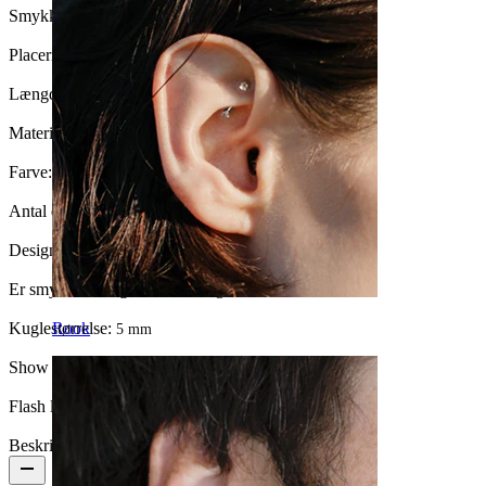
Smykketype:
Nipple-skjold, Lige stav
Placering:
Nipple
Længde:
10 mm
Materiale:
Kirurgisk stål
Farve:
Blank
Antal enheder:
1
Design:
Slange
Er smykket belagt?:
Ja, vedhænget
Kuglestørrelse:
Rook
5 mm
Show pair option:
Ja
Flash label:
3 for 2
Beskrivelse