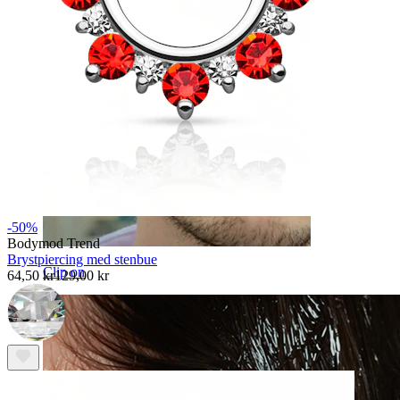
-50%
Bodymod Trend
Brystpiercing med stenbue
Clip on
64,50 kr
129,00 kr