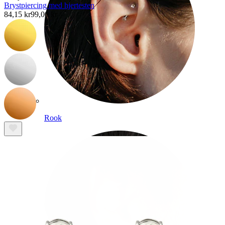
Brystpiercing med hjertesten
84,15 kr
99,00 kr
Rook