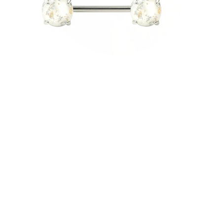
Stretching
14K guldsmykker
Shop titanium