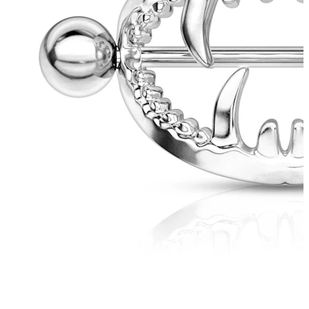
Bodymod Essentials
Køb 4, betal for 3
Shop efter type
Smykketype