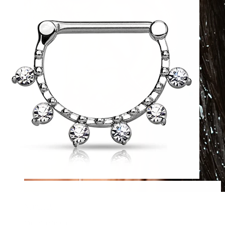
Vandfast
Ørepiercinger