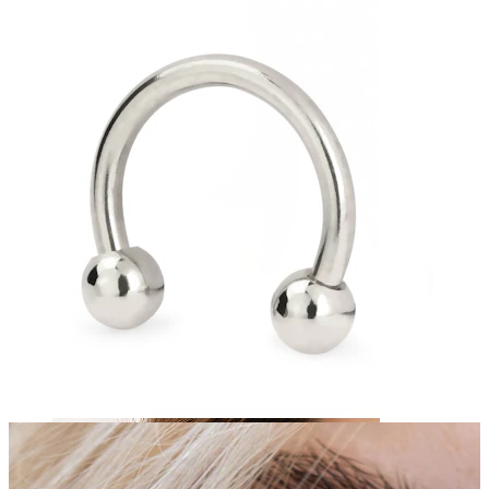
Nipple
Shop efter piercing
Piercings