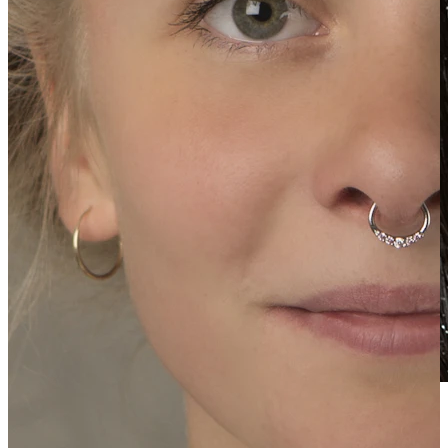
Vandfast
Ørepiercinger