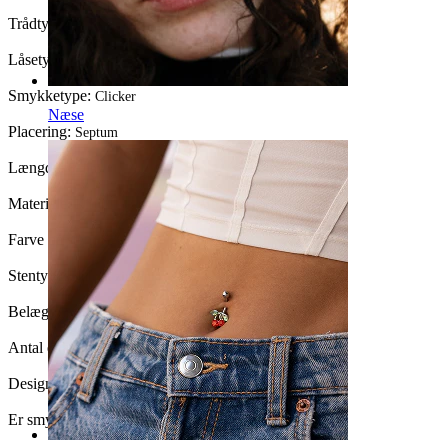
Trådtykkelse:
1,2 mm
Låsetype:
Hængsel
Smykketype:
Clicker
Næse
Placering:
Septum
Længde:
8 mm
Materiale:
Kirurgisk stål / Messing
Farve på sten:
Klar
Stentype:
Kubisk zirkonia
Belægningstype:
PVD-belægning
Antal enheder:
1
Design:
V-formet
Er smykket belagt?:
Ja, hele smykket