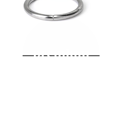
Bodymod Care
Bodymod Premium