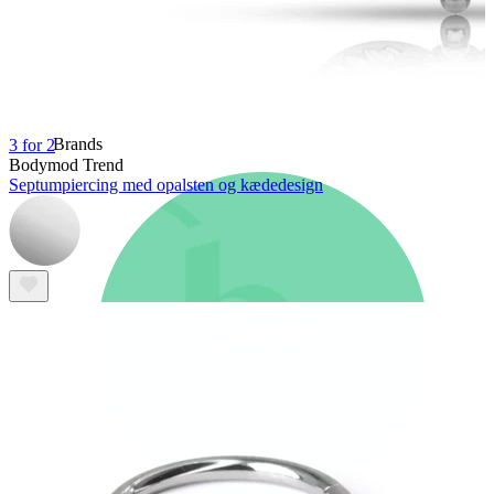
Nyheder
Køb 4, betal for 3
Shop Bodymod Moments
Brands
Brands
3 for 2
Bodymod Trend
Septumpiercing med opalsten og kædedesign