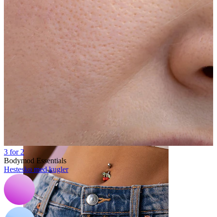
Næse
3 for 2
Bodymod Essentials
Hestesko med kugler