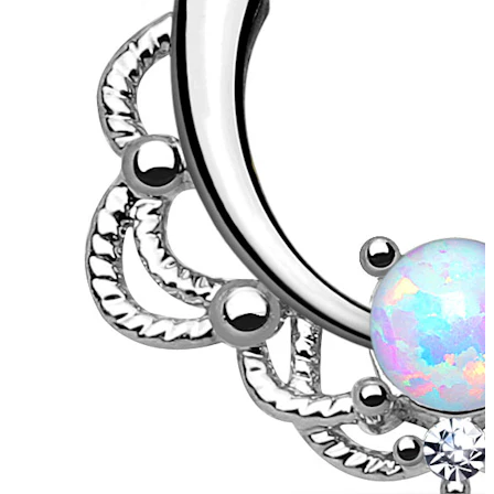
Stretching
14K guldsmykker
Shop titanium