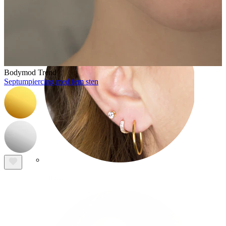
Bodymod Trend
Septumpiercing med fem sten
Øreflip