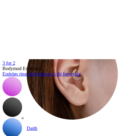
Conch
3 for 2
Bodymod Essentials
Endeløs ring med hængsel i dit farvevalg
Daith