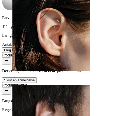
Farve på sten:
Klar
Trådtykkelse:
1,2 mm
Længde:
8 mm
Antal: 1
Skift
Læg i kurv
Produktanmeldelser
Der er ingen anmeldelser af dette produkt endnu
Rook
Skriv en anmeldelse
Produktkvalitet
Brugshyppighed
Regelmæssig brug