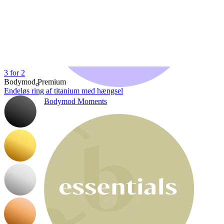
3 for 2
Bodymod Premium
Endeløs ring af titanium med hængsel
Bodymod Moments