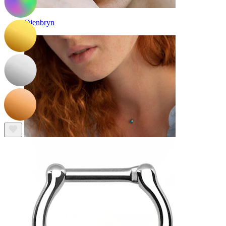
Øjenbryn
Dermal