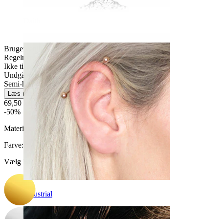
Daith
Brugervenligt
Regelmæssig brug
Ikke til sensitiv hud
Undgå vand
Semi-holdbar
Læs mere
69,50 kr
139,00 kr
-50%
Materiale:
Kirurgisk stål / Messing
Farve
:
Vælg Farve
Industrial