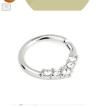
Bodymod Essentials
Køb 4, betal for 3
Shop efter type
Smykketype