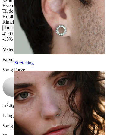
Vandfast
Hverdagsbrug
Til de fleste hudtyper
Holdbar
Rimelig nemt
Læs mere
41,65 kr
49,00 kr
-15%
Materiale:
Kirurgisk stål
Farve
:
Stretching
Vælg Farve
Trådtykkelse:
1,6 mm
Længde
:
Vælg Længde