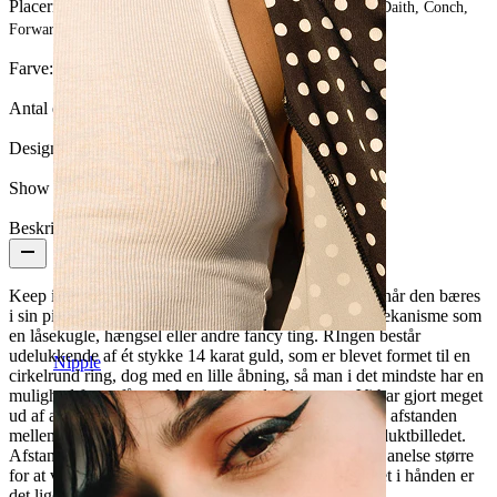
Placering:
Tragus, Snug, Rook, Næsefløj, Øreflip, Helix, Daith, Conch,
Forward helix
Farve:
Rosaguld
Antal enheder:
1
Design:
Simpel
Show pair option:
Ja
Beskrivelse
Keep it simple, er hvad denne piercingring signalerer når den bæres
i sin piercing. Ringen er ikke udstyret med en lukkemekanisme som
en låsekugle, hængsel eller andre fancy ting. RIngen består
udelukkende af ét stykke 14 karat guld, som er blevet formet til en
Nipple
cirkelrund ring, dog med en lille åbning, så man i det mindste har en
mulighed for at få smykket ind og ud af kroppen. Vi har gjort meget
ud af at lave åbningen så lille som muligt, så derfor vil afstanden
mellem de to ender være en smule mindre end på produktbilledet.
Afstanden på produktbilledet er udelukkende lavet en anelse større
for at vise at der er en afstand, for står du med smykket i hånden er
det lige før du ikke kan se åbningen.