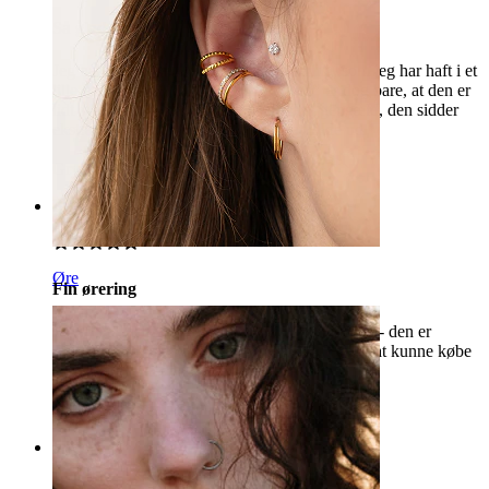
Så glad for den!
Jeg har været så glad for denne næsering, som jeg har haft i et
lille halvt års tid. Det eneste lille “men” er dog bare, at den er
lidt svær at lukke i, men det betyder til gengæld, den sidder
ekstra godt fast og ikke har i sinde at falde ud
Gry Aviaya
Bekræftet køb
Rating
Øre
Fin ørering
Jeg synes, at øreringen er svær at twiste tilbage - den er
virkelig hård, men ellers super smuk og dejligt at kunne købe
denne i 14k, så den holder forevigt.
JRP
Bekræftet køb
Rating