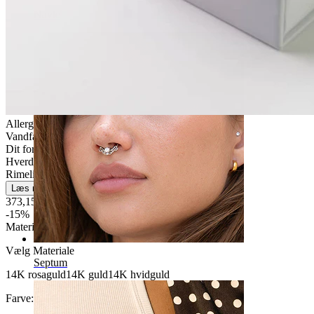
Navle
Allergivenlig
Vandfast
Dit for altid
Hverdagsbrug
Rimelig nemt
Læs mere
373,15 kr
439,00 kr
-15%
Materiale
:
Vælg Materiale
Septum
14K rosaguld
14K guld
14K hvidguld
Farve:
Rosaguld