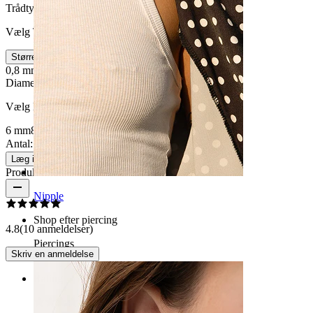
Trådtykkelse
:
Vælg Trådtykkelse
Størrelse
0,8 mm
1 mm
Diameter
:
Vælg Diameter
6 mm
8 mm
10 mm
Antal: 1
Skift
Læg i kurv
Produktanmeldelser
Nipple
Shop efter piercing
4.8
(10 anmeldelser)
Piercings
Skriv en anmeldelse
Rating