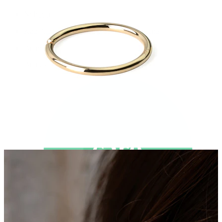
Nyheder
Køb 4, betal for 3
Shop Bodymod Moments
Brands
Brands