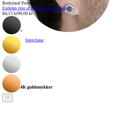
Bodymod Premium
Endeløs ring af titanium med hængsel
84,15 kr
99,00 kr
Stretching
14K guldsmykker
Shop titanium