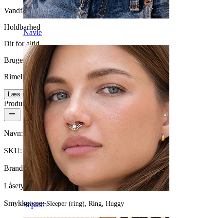
Vandfast
Holdbarhed
Navle
Dit for altid
Brugervenlighed
Rimelig nemt
Læs mere
Produktdetaljer
Navn:
Simpel endeløs ring af 14 karat guld
SKU:
Ring-110
Brand:
Bodymod Trend
Låsetype:
Twist
Smykketype:
Sleeper (ring), Ring, Huggy
Septum