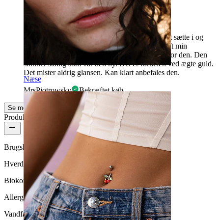
Smuk næsering
Helt igennem perfekt og enkel næsering, nem at sætte i og
lukke igen uden den bliver skæv. Jeg har nu haft min
næsering i ca 1 års tid og er stadig utrolig glad for den. Den
skinner stadig som var den ny. Det er fordelen ved ægte guld.
Det mister aldrig glansen. Kan klart anbefales den.
Næse
MrsPiotrowsky
Bekræftet køb
Se mere
Produktkvalitet
Brugshyppighed
Hverdagsbrug
Biokompatibilitet
Allergivenlig
Vandfasthed