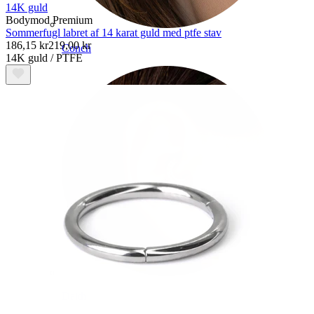
14K guld
Bodymod Premium
Sommerfugl labret af 14 karat guld med ptfe stav
186,15 kr
219,00 kr
Conch
14K guld / PTFE
Daith