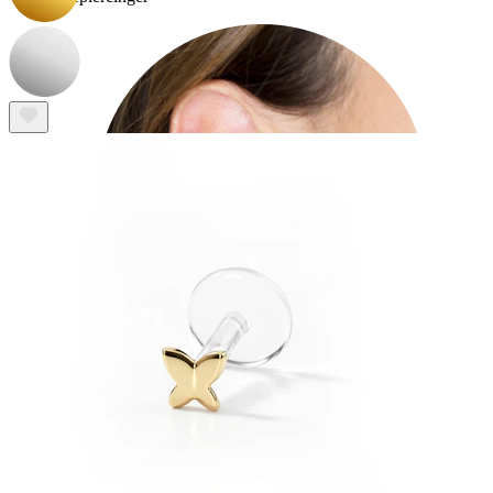
Øreflip