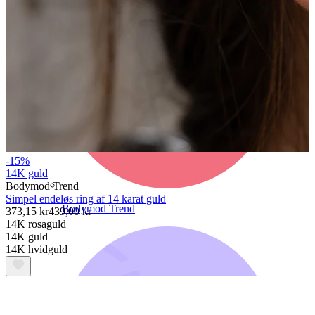
-15%
14K guld
Bodymod Trend
Simpel endeløs ring af 14 karat guld
Bodymod Trend
373,15 kr
439,00 kr
14K rosaguld
14K guld
14K hvidguld