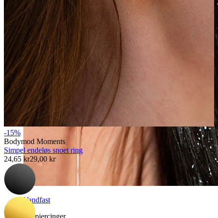
-15%
Bodymod Moments
Simpel endeløs snoet ring
24,65 kr
29,00 kr
Vandfast
Ørepiercinger