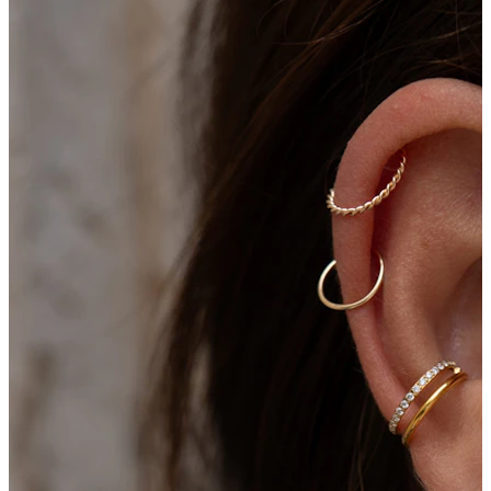
Bodymod Essentials
Køb 4, betal for 3
Shop efter type
Smykketype