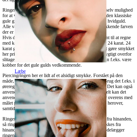
Ringen er som sagt lavet af 14 karat guld. Her har du selv mulighed
for at vælge hvilken type guld du ønsker. Vælg f.eks. den klassiske
gule guld, eller gå efter et mere nedtonet look og vælg hvidguld.
Alle varianter indeholder ligemeget guld, det er udelukkende farven
der er forskellen.
Hvis du ikke er uddannet guldsmed eller ikke er så vant til at regne
med karat og guld, så kan vi kort nævne at ren guld er 24 karat. 24
karat guld er også meget blødt i materialet. For både at gøre smykket
her prisvenligt og samtidig gøre det mere modstandsdygtigt overfor
slitage, har man valgt at iblande andre metaller. Det kan f.eks. være
kobber for det gule gulds vedkommende.
Læbe
Piercingringen her er lidt af et alsidigt smykke. Forstået på den
måde, at det kan anvendes i rigtig mange piercinger. Brug det f.eks. i
øreregionen såsom tragus, helix eller blot i øreflippen. Det kan også
anvendes som
næsepiercing
eller
læbepiercing
. Generelt kan det
anvendes alle steder hvor målene på smykket stemmer overens med
målet på din piercing. Målene vælger du selv i boksen herover,
samtidig med valget af guldtypen.
Ringen åbnes og lukkes i øvrigt ved at twiste enderne fra hinanden,
så ringen får form som en twisterring. De må ikke trækkes fra
hinanden, så ringen får form som et stort "C", da det ødelægger
ringens spænding og dermed kan gøre den deform.