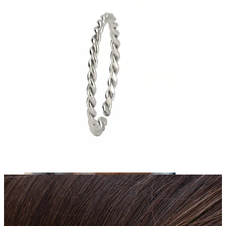
Øjenbryn
Dermal