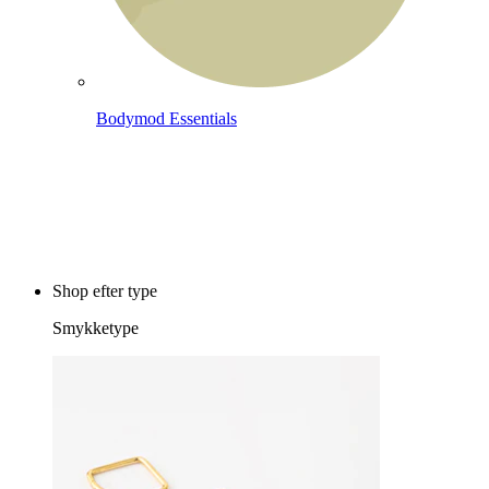
Bodymod Essentials
Køb 4, betal for 3
Shop efter type
Smykketype