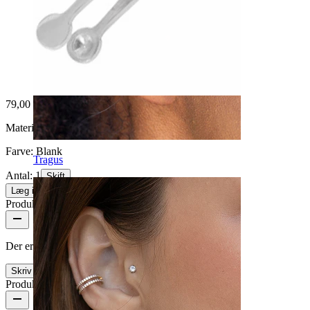
79,00 kr
Materiale:
Rustfrit stål
Farve:
Blank
Tragus
Antal: 1
Skift
Læg i kurv
Produktanmeldelser
Der er ingen anmeldelser af dette produkt endnu
Skriv en anmeldelse
Produktdetaljer