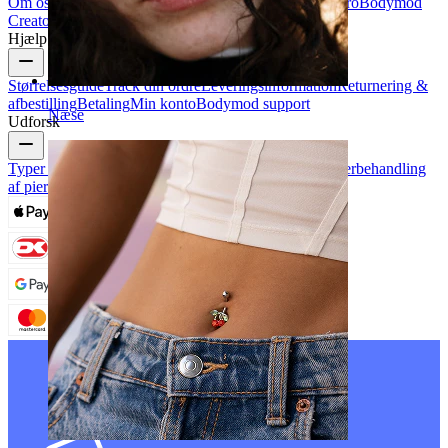
Om os
Blog
Handelsbetingelser
Kontakt os
Bodymod Pro
Bodymod
Creators
Bodymod-anmeldelser
Hjælp & info
Størrelsesguide
Track din ordre
Leveringsinformation
Returnering &
afbestilling
Betaling
Min konto
Bodymod support
Næse
Udforsk
Typer af piercinger
Smykkematerialer til piercinger
Efterbehandling
af piercinger