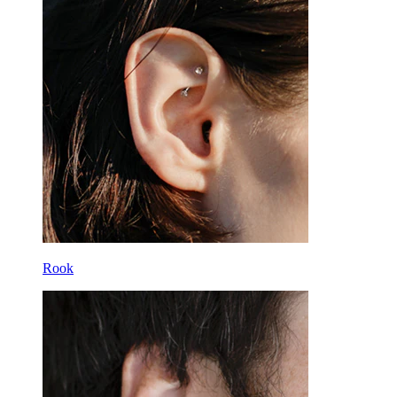
Rook
Daith
Hestesko
Ring
Tools
Buet stav
Øreflip
Titanium
Rook