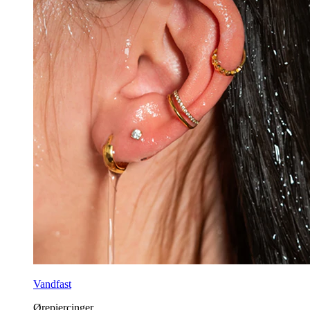
Vandfast
Ørepiercinger