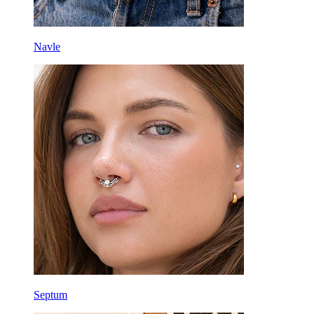
Navle
Septum