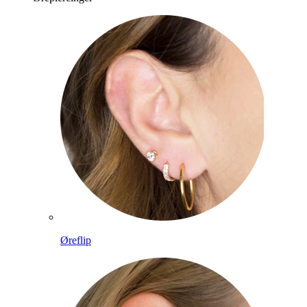
Øreflip