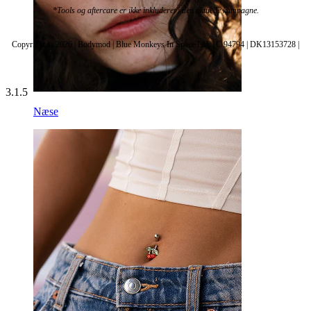
*Tools og aftercare er ikke inkluderet i den aktuelle kampagne.
Copyright © 2026 | Bodymod | Blue Monkeys In Space Ltd. | C 94794 | DK13153728 |
3.1.5
Næse