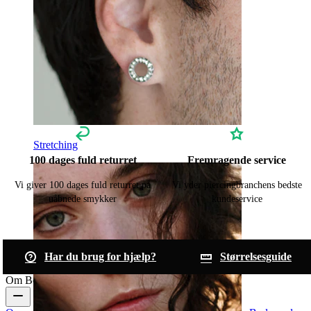
Stretching
100 dages fuld returret
Fremragende service
Vi giver 100 dages fuld returret på
Vi yder piercingbranchens bedste
uåbnede smykker
kundeservice
Har du brug for hjælp?
Størrelsesguide
Om Bodymod