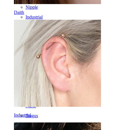
Nipple
Daith
Industrial
Dermal
Helix
Øre
Septum
14k guld
Clip on
Labret
Tunge
Næse
Industrial
Tragus
Lige stav