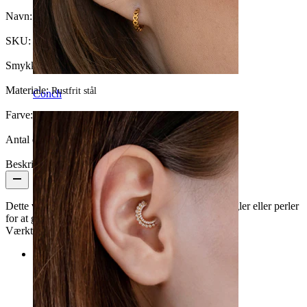
Navn:
Bead tweezer
SKU:
Tool-28
Smykketype:
Værktøj
Materiale:
Rustfrit stål
Conch
Farve:
Blank
Antal enheder:
1
Beskrivelse
Dette værktøj bruges til at sortere/finde/holde små kugler eller perler
for at gøre proceduren nemmere for piercere.
Værktøjet er 12,7 cm langt og lavet af rustfrit stål.
Kategorier
Navle
Læbe