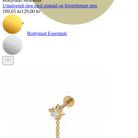
Bodymod Moments
Udadvendt ring med pigtråd og hjerteformet sten
109,65 kr
129,00 kr
Bodymod Essentials
Køb 4, betal for 3
Shop efter type
Smykketype