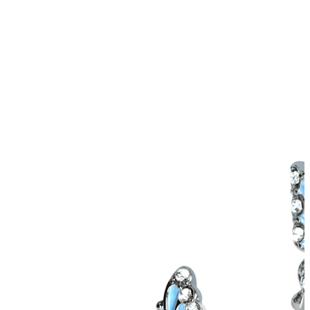
Øreflip