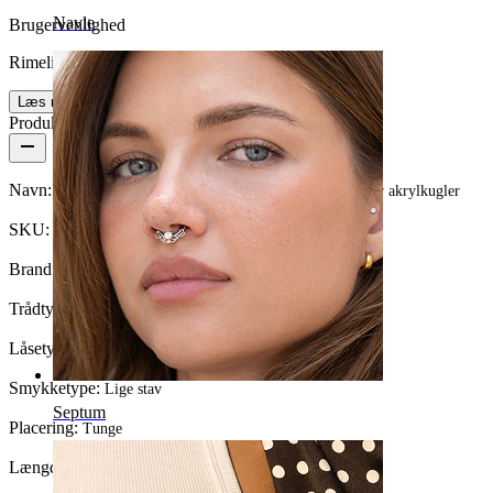
Navle
Brugervenlighed
Rimelig nemt
Læs mere
Produktdetaljer
Navn:
Tungepiercing i kirurgisk stål med forskellige farver akrylkugler
SKU:
Tongue-18
Brand:
Bodymod Moments
Trådtykkelse:
1,6 mm
Låsetype:
Udvendigt gevind
Smykketype:
Lige stav
Septum
Placering:
Tunge
Længde:
16 mm