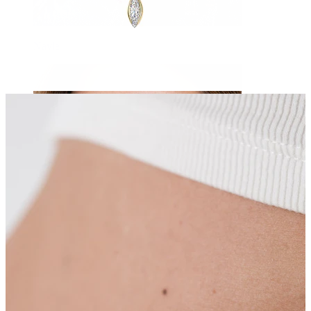
Navle
Septum