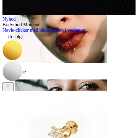
Nyhed
Bodymod Moments
Navle-clicker med blade af sten i vedhæng
Udsolgt
Læbe