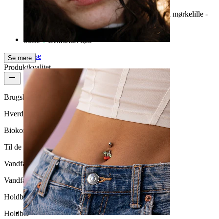
Jeg syntes de kugler er vildt smarte jeg købte en mørkelille -
lysrød og grøn der er for seje
Susie
Bekræftet køb
Næse
Se mere
Produktkvalitet
Brugshyppighed
Hverdagsbrug
Biokompatibilitet
Til de fleste hudtyper
Vandfasthed
Vandfast
Holdbarhed
Holdbar