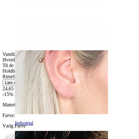
Daith
Vandfast
Hverdagsbrug
Til de fleste hudtyper
Holdbar
Rimelig nemt
Læs mere
24,65 kr
29,00 kr
-15%
Materiale:
Kirurgisk stål / Akryl
Farve
:
Industrial
Vælg Farve