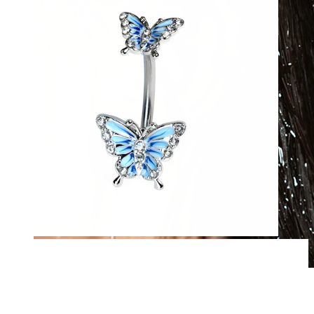
Vandfast
Ørepiercinger