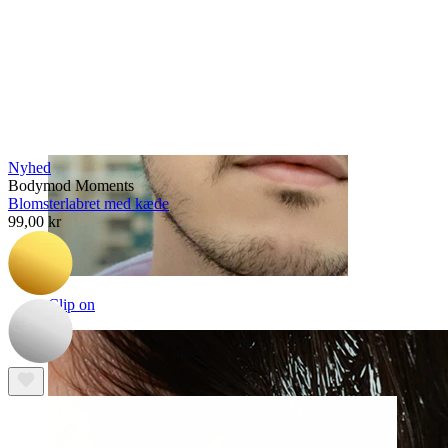
Nyhed
Bodymod Moments
Blomsterlabret med kæde
99,00 kr
Clip on