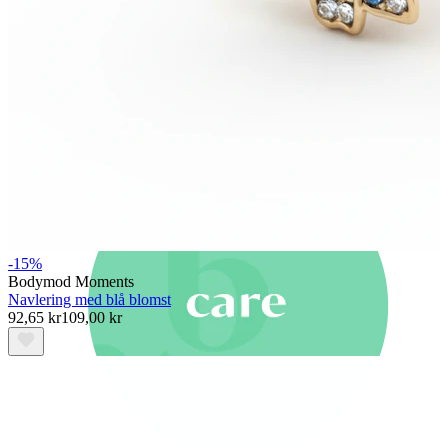
Nyheder
Køb 4, betal for 3
Shop Bodymod Moments
Brands
Brands
-15%
Bodymod Moments
Navlering med blå blomst
92,65 kr
109,00 kr