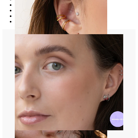
Pink
Mørkelilla
Sort
Pink
Øre