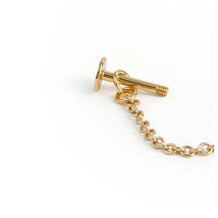
Øjenbryn
Dermal