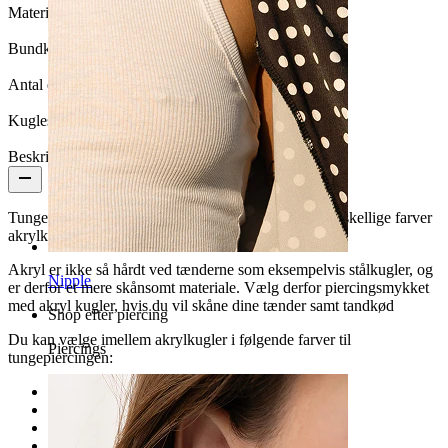
Materiale:
Kirurgisk stål / Akryl
Bundkugle:
6 mm.
Antal enheder:
1
Kuglestørrelse:
6 mm
Beskrivelse
Tungepiercing i kirurgisk stål som fås med mange forskellige farver
akrylkugler.
Akryl er ikke så hårdt ved tænderne som eksempelvis stålkugler, og
Nipple
er derfor et mere skånsomt materiale. Vælg derfor piercingsmykket
med akryl kugler, hvis du vil skåne dine tænder samt tandkød
Shop efter piercing
Du kan vælge imellem akrylkugler i følgende farver til
Piercings
tungepiercingen:
Grøn
Klar
Lilla
Lyseblå