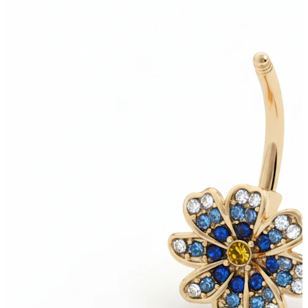
Stretching
14K guldsmykker
Shop titanium