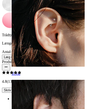
Trådtykkelse:
1,6 mm
Længde:
16 mm
Antal: 1
Skift
Læg i kurv
Produktanmeldelser
Rook
4.8
(13 anmeldelser)
Skriv en anmeldelse
Rating