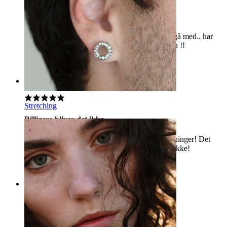
Kvalitet til billig pris
Du får et lækkert smykke som er behageligt at gå med.. har
selv købt en i grøn og den er super fræk i farven !!
Heidi
Bekræftet køb
Rating
Stretching
Billigere bliver det ikke
De er billige og flotte, og så er der ingen bivirkninger! Det
lyder for godt til at være sandt - men det er det ikke!
Stinna
Bekræftet køb
Rating
vildt smart