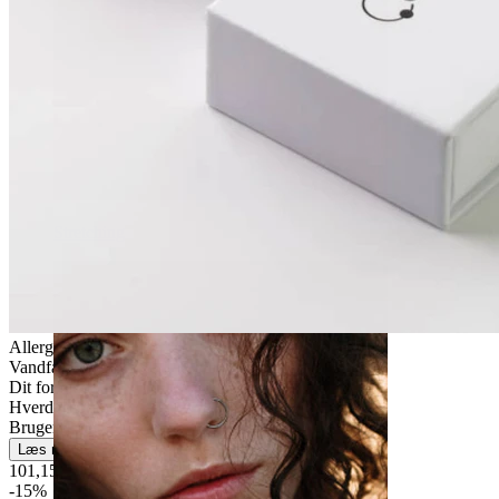
Stretching
Allergivenlig
Vandfast
Dit for altid
Hverdagsbrug
Brugervenligt
Læs mere
101,15 kr
119,00 kr
-15%