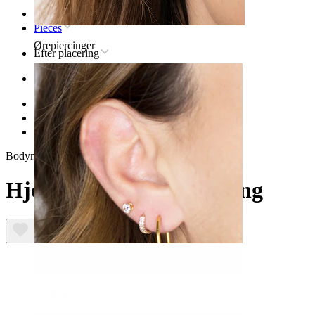
Forsiden
Pieces
Ørepiercinger
Efter placering
Øre
Helix
Helix-piercingsmykker af titanium
Hjerteformet titaniumring
Bodymod Premium
Hjerteformet titaniumring
Øreflip