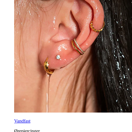
Vandfast
Ørepiercinger