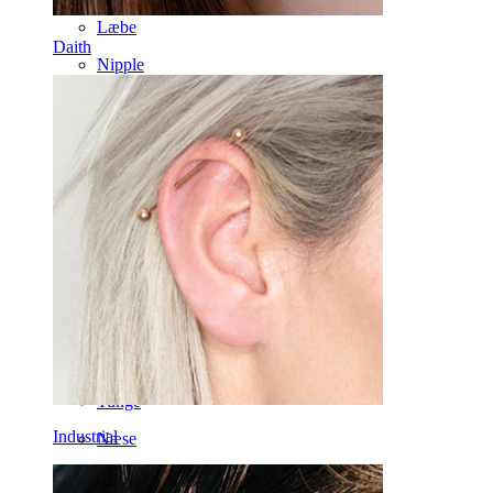
Læbe
Daith
Nipple
Industrial
Dermal
Helix
Øre
Septum
14k guld
Clip on
Labret
Tunge
Industrial
Næse
Tragus