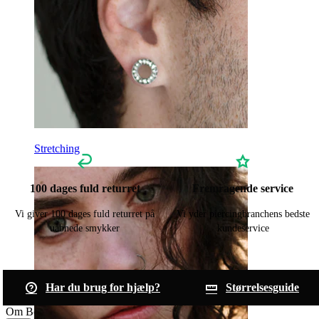
Stretching
100 dages fuld returret
Fremragende service
Vi giver 100 dages fuld returret på
Vi yder piercingbranchens bedste
uåbnede smykker
kundeservice
Har du brug for hjælp?
Størrelsesguide
Om Bodymod