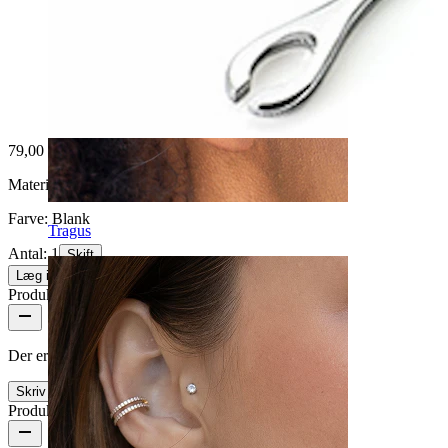
79,00 kr
Materiale:
Rustfrit stål
Farve:
Blank
Tragus
Antal: 1
Skift
Læg i kurv
Produktanmeldelser
Der er ingen anmeldelser af dette produkt endnu
Skriv en anmeldelse
Produktdetaljer