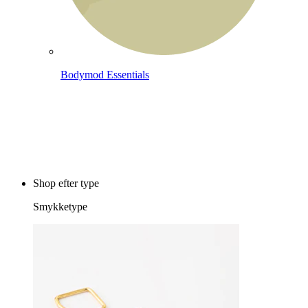
Bodymod Essentials
Køb 4, betal for 3
Shop efter type
Smykketype