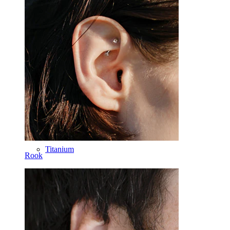
Lige stav
Rook
Daith
Hestesko
Ring
Tools
Buet stav
Øreflip
Titanium
Rook