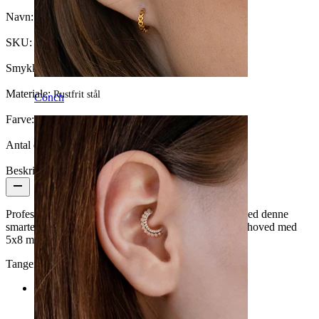
Navn:
Foerster Rillet Tang
SKU:
Tool-11
Smykketype:
Værktøj
Materiale:
Rustfrit stål
Conch
Farve:
Blank
Antal enheder:
1
Beskrivelse
Professionelle piercere kan gøre deres job nemmere med denne
smarte tang. Værktøjet er 14,6 cm langt med et 9 mm hoved med
5x8 mm hul og 2 mm slidse.
Tangen har en smart skydelås.
Kategorier
Navle