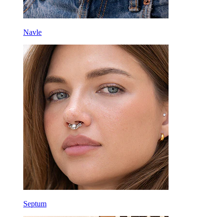
Navle
Septum