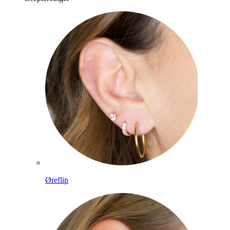
Øreflip