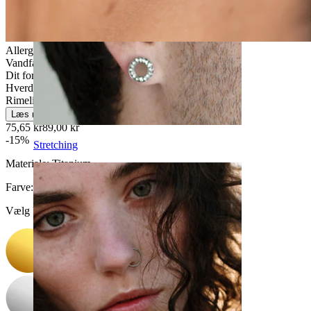
Allergivenlig
Vandfast
Dit for altid
Hverdagsbrug
Rimelig nemt
Læs mere
75,65 kr
89,00 kr
-15%
Stretching
Materiale:
Titanium
Farve
:
Vælg Farve