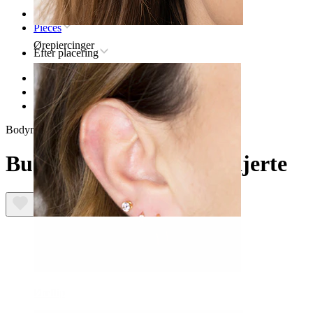
Forsiden
Pieces
Ørepiercinger
Efter placering
Læbe
Læbepiercingsmykker af titanium
Buet titaniumstav med hjerte
Bodymod Trend
Buet titaniumstav med hjerte
Øreflip