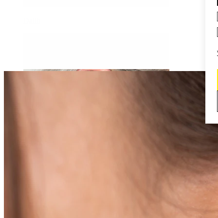
Daith
Industrial