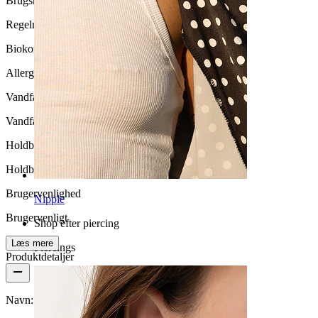
Brugshyppighed
Regelmæssig brug
Biokompatibilitet
Allergivenlig
Vandfasthed
Vandfast
Holdbarhed
Holdbar
Brugervenlighed
Nipple
Brugervenligt
Shop efter piercing
Læs mere
Piercings
Produktdetaljer
Navn:
Titaniumring med stenbesat kryds