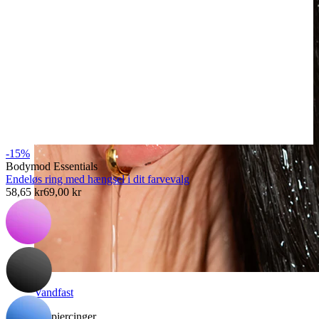
-15%
Bodymod Essentials
Endeløs ring med hængsel i dit farvevalg
58,65 kr
69,00 kr
Vandfast
Ørepiercinger