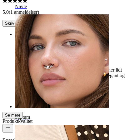
Navle
5.0
(1 anmeldelser)
Skriv en anmeldelse
Rating
Tilfredshed
Jeg er meget tilfreds med denne ørering, den åbner lidt
sværere, men den ser virkelig meget pæn ud, elegant og
holder sig på plads.
Jana
Bekræftet køb
AI-oversat
Vis original
Se mere
Septum
Produktkvalitet