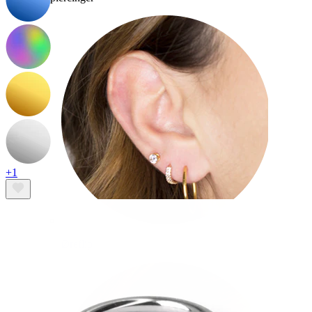
+1
Øreflip