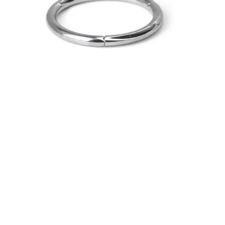
Bodymod Essentials
Køb 4, betal for 3
Shop efter type
Smykketype