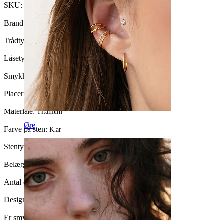
SKU:
Ring-204
Brand:
Bodymod Trend
Trådtykkelse:
1,2 mm
Låsetype:
Hængsel
Smykketype:
Ring, Huggy
Placering:
Tragus, Øjenbryn, Conch
Materiale:
Titanium
Øre
Farve på sten:
Klar
Stentype:
Kubisk zirkonia
Belægningstype:
PVD-belægning
Antal enheder:
1
Design:
Kors
Er smykket belagt?:
Ja, hele smykket