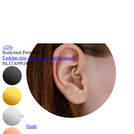
Conch
-15%
Bodymod Premium
Endeløs ring af titanium med hængsel
84,15 kr
99,00 kr
Daith