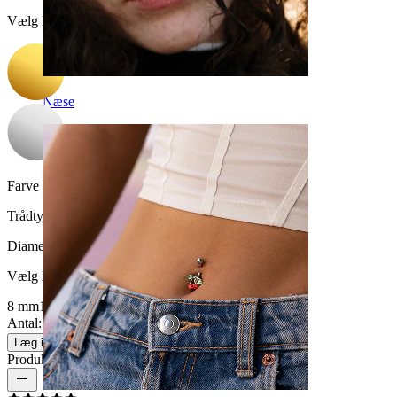
Vælg Farve
Næse
Farve på sten:
Klar
Trådtykkelse:
1,2 mm
Diameter
:
Vælg Diameter
8 mm
10 mm
Antal: 1
Skift
Læg i kurv
Produktanmeldelser