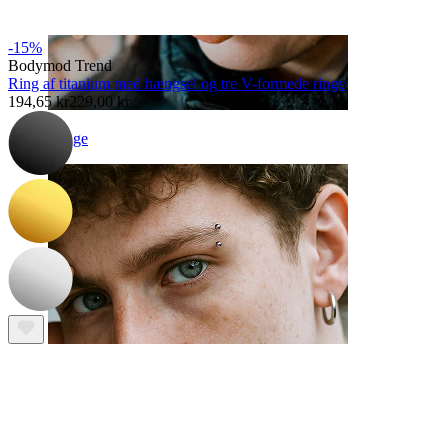
-15%
Bodymod Trend
Ring af titanium med hængsel og tre V-formede ringe
194,65 kr
229,00 kr
Tunge