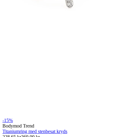
Stretching
14K guldsmykker
-15%
Shop titanium
Bodymod Trend
Titaniumring med stenbesat kryds
228,65 kr
269,00 kr