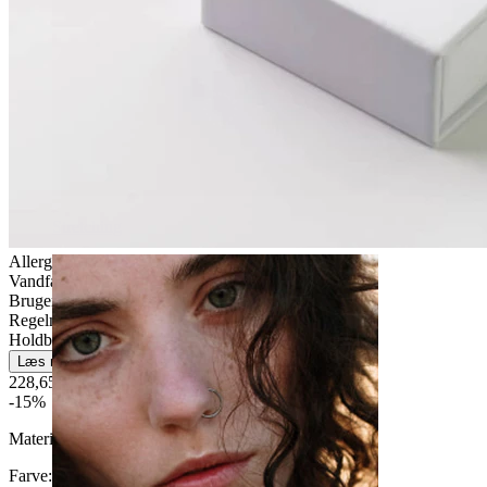
Stretching
Allergivenlig
Vandfast
Brugervenligt
Regelmæssig brug
Holdbar
Læs mere
228,65 kr
269,00 kr
-15%
Materiale:
Titanium
Farve
: