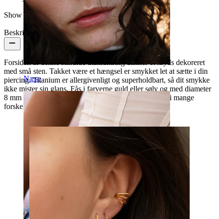
Show pair option:
Ja
Beskrivelse
Forsiden af denne stilfulde titaniumring danner et kryds dekoreret
med små sten. Takket være et hængsel er smykket let at sætte i din
Næse
piercing. Titanium er allergivenligt og superholdbart, så dit smykke
ikke mister sin glans. Fås i farverne guld eller sølv og med diameter
8 mm eller 10 mm. Et alsidigt smykke, der kan bæres i mange
forskellige piercinger, inkl. øreflippen, helix og tragus.