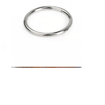
Øjenbryn
Dermal