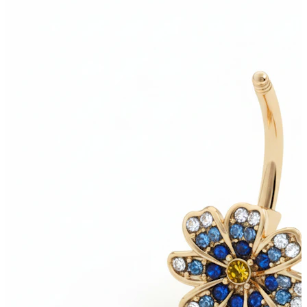
Bodymod Care
Bodymod Premium