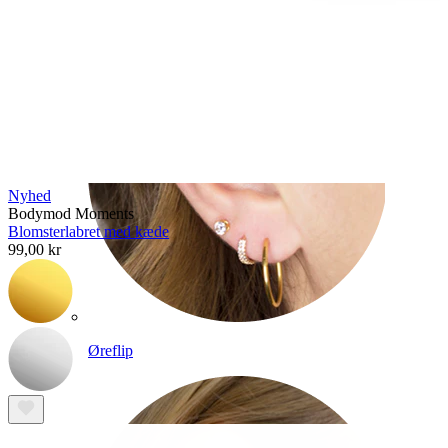
Nyhed
Bodymod Moments
Blomsterlabret med kæde
99,00 kr
Øreflip