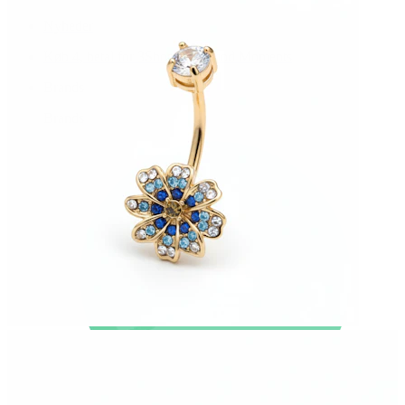
Nyheder
Køb 4, betal for 3
Shop Bodymod Moments
Brands
Brands