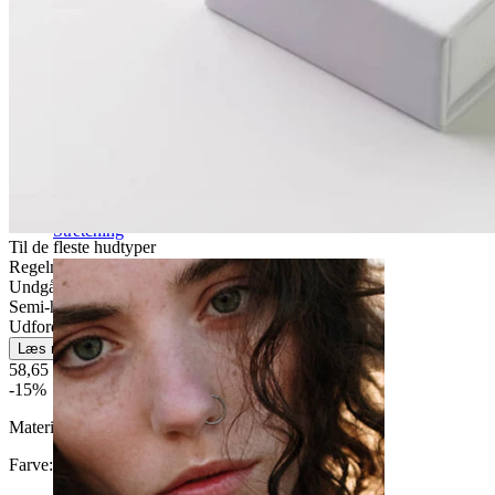
Stretching
Til de fleste hudtyper
Regelmæssig brug
Undgå vand
Semi-holdbar
Udfordrende
Læs mere
58,65 kr
69,00 kr
-15%
Materiale:
Kirurgisk stål / Messing
Farve:
Blank