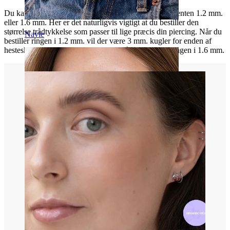
Du kan få dette smykke i to forskellige trådtykkelser, enten 1.2 mm.
eller 1.6 mm. Her er det naturligvis vigtigt at du bestiller den
størrelse trådtykkelse som passer til lige præcis din piercing. Når du
Navle
bestiller ringen i 1.2 mm. vil der være 3 mm. kugler for enden af
hesteskoen mens de vil være 4 mm. når du bestiller ringen i 1.6 mm.
Septum