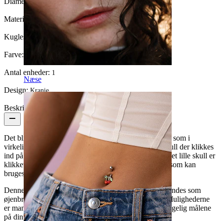
Diameter:
12 mm
Materiale:
Kirurgisk stål / Messing
Kuglestørrelse:
8 mm.
Farve:
Blank
Antal enheder:
1
Næse
Design:
Kranie
Beskrivelse
Det bliver ikke meget mere cool end denne lækre ring som i
virkeligheden består af en hestesko med et flot lille skull der klikkes
ind på plads mellem hesteskoens to kugler. Når først det lille skull er
klikket ind på plads, er smykket forvandlet til en ring som kan
bruges et utal af steder.
Denne multianvendelige ring med skull kan bl.a. anvendes som
øjenbrynspiercing, septum-, øre- eller
brystpiercing
. Mulighederne
er mange og det er stort set kun fantasien og så selvfølgelig målene
på din piercing, som sætter grænsen.