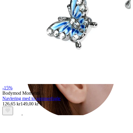
Conch
-15%
Bodymod Moments
Navlering med to sommerfugle
126,65 kr
149,00 kr
Daith