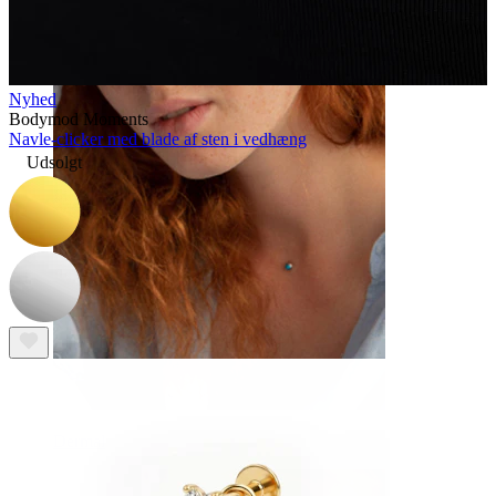
Øjenbryn
Nyhed
Bodymod Moments
Navle-clicker med blade af sten i vedhæng
Udsolgt
Dermal