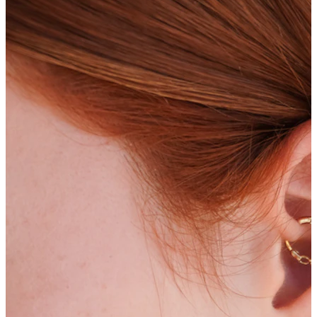
Bodymod Essentials
Køb 4, betal for 3
Shop efter type
Smykketype