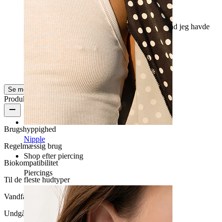
God kvalitet!
Meget god kvalitet, passer godt! Lidt tungere end jeg havde
troet, men alt i alt et fint køb!
Caroline W
Bekræftet køb
AI-oversat
Vis original
Se mere
Produktkvalitet
Brugshyppighed
Nipple
Regelmæssig brug
Shop efter piercing
Biokompatibilitet
Piercings
Til de fleste hudtyper
Vandfasthed
Undgå vand