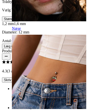
Trådtykkelse
:
Vælg Trådtykkelse
Størrelse
1,2 mm
1,6 mm
Næse
Diameter:
12 mm
Antal: 1
Skift
Læg i kurv
Produktanmeldelser
4.3
(3 anmeldelser)
Skriv en anmeldelse
Rating
Fantastisk produkt