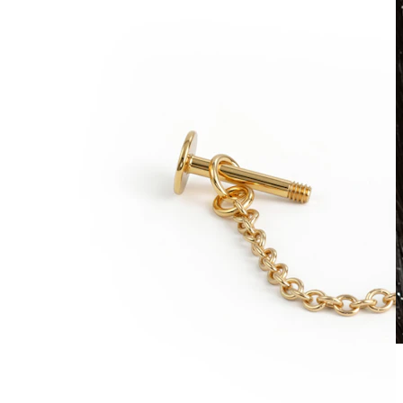
Vandfast
Ørepiercinger