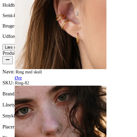
Holdbarhed
Semi-holdbar
Brugervenlighed
Udfordrende
Læs mere
Produktdetaljer
Navn:
Ring med skull
Øre
SKU:
Ring-82
Brand:
Bodymod Moments
Låsetype:
Captive bead-ring
Smykketype:
Ring
Placering:
Septum, Nipple, Intimate