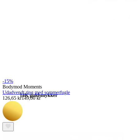
Stretching
-15%
Bodymod Moments
Udadvendt ring med sommerfugle
14K guldsmykker
126,65 kr
149,00 kr
Shop titanium