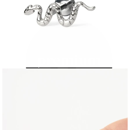
Bodymod Care
Bodymod Premium