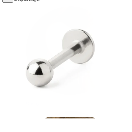
Øreflip