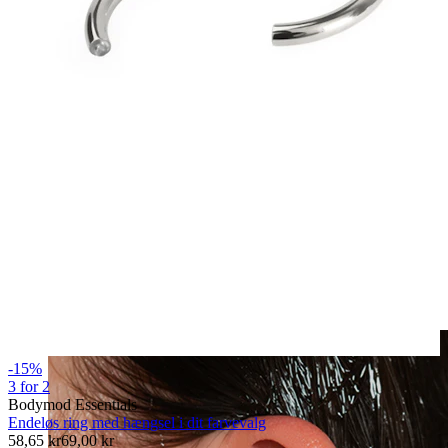
Clip on
-15%
3 for 2
Bodymod Essentials
Endeløs ring med hængsel i dit farvevalg
58,65 kr
69,00 kr