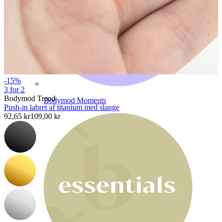
-15%
3 for 2
Bodymod Trend
Bodymod Moments
Push-in labret af titanium med slange
92,65 kr
109,00 kr