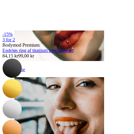
-15%
3 for 2
Bodymod Premium
Endeløs ring af titanium med hængsel
84,15 kr
99,00 kr
Læbe