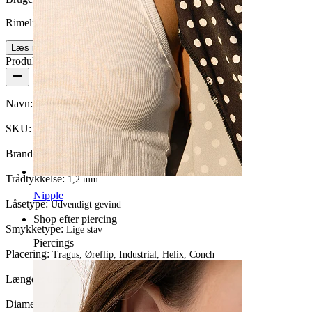
Rimelig nemt
Læs mere
Produktdetaljer
Navn:
Ring og stav til tragus og helix med kæde
SKU:
Barbell-66
Brand:
Bodymod Trend
Trådtykkelse:
1,2 mm
Nipple
Låsetype:
Udvendigt gevind
Shop efter piercing
Smykketype:
Lige stav
Piercings
Placering:
Tragus, Øreflip, Industrial, Helix, Conch
Længde:
6 mm
Diameter:
10 mm