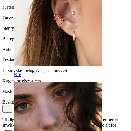
Materiale:
Kirurgisk stål / Messing
Farve på sten:
Klar
Stentype:
Kubisk zirkonia
Belægningstype:
Ionimplantering
Antal enheder:
1
Design:
Kæde
Er smykket belagt?:
Ja, hele smykket
Øre
Kuglestørrelse:
4 mm
Flash label:
3 for 2
Beskrivelse
Til dig der har både en piericng i både tragus og helix, er her et
smykke der ikke ligner alle de andre, men uden at være alt for
meget.