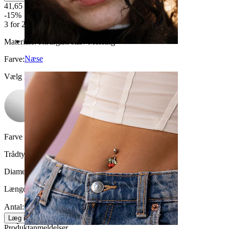
41,65 kr
49,00 kr
-15%
3 for 2
Materiale:
Kirurgisk stål / Messing
Næse
Farve
:
Vælg Farve
Farve på sten:
Klar
Trådtykkelse:
1,2 mm
Diameter:
10 mm
Længde:
6 mm
Antal: 1
Skift
Læg i kurv
Produktanmeldelser