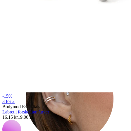
Tragus
-15%
3 for 2
Bodymod Essentials
Labret i forskellige farver
16,15 kr
19,00 kr