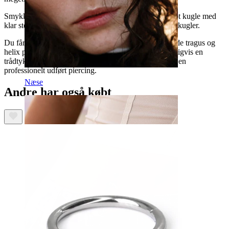
Smykket består af en smuk ring på 10 mm. med en flot kugle med
klar sten, en kæde på ca. 7 cm. og en lille stav med to kugler.
Du får altså ét piercingsmykke som du kan bruge i både tragus og
helix på én og samme tid. Både stav og ring har naturligvis en
trådtykkelse på 1,2 mm. så det kan bruges af alle med en
professionelt udført piercing.
Næse
Andre har også købt