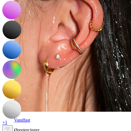
Vandfast
+1
Ørepiercinger