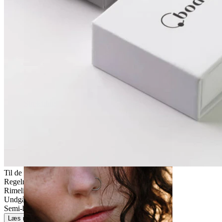
Stretching
Til de fleste hudtyper
Regelmæssig brug
Rimelig nemt
Undgå vand
Semi-holdbar
Læs mere