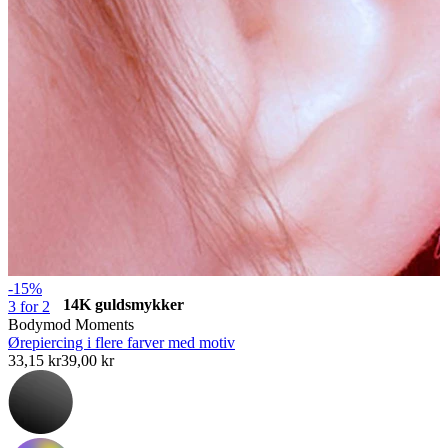
Stretching
-15%
14K guldsmykker
3 for 2
Bodymod Moments
Ørepiercing i flere farver med motiv
33,15 kr
39,00 kr
Shop titanium