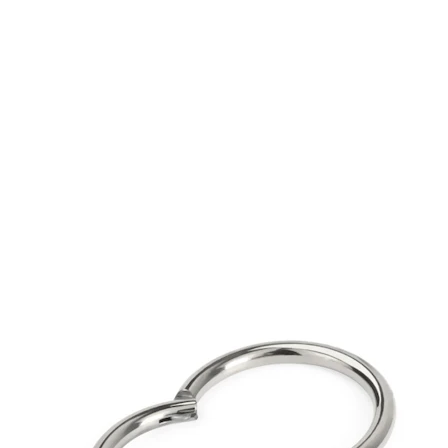
Øjenbryn
Dermal