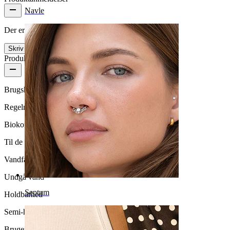
Navle
Der er ingen anmeldelser af dette produkt endnu
Skriv en anmeldelse
Produktkvalitet
Brugshyppighed
Regelmæssig brug
Biokompatibilitet
Til de fleste hudtyper
Vandfasthed
Undgå vand
Septum
Holdbarhed
Semi-holdbar
Brugervenlighed