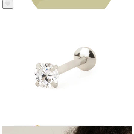
Bodymod Essentials
Køb 4, betal for 3
Shop efter type
Smykketype