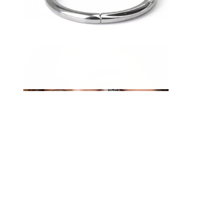
Navle
Septum