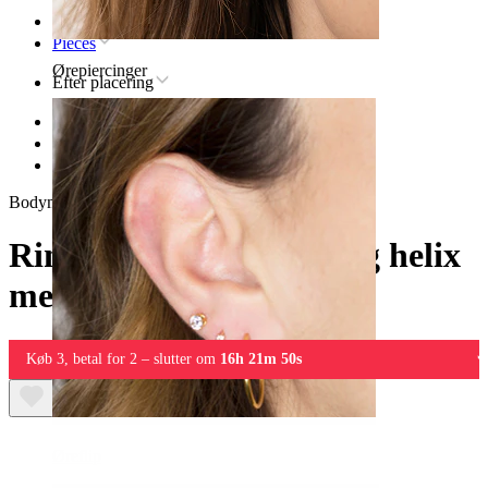
Forsiden
Pieces
Ørepiercinger
Efter placering
Øre
Conch
Ring og stav til tragus og helix med kæde
Bodymod Trend
Ring og stav til tragus og helix
med kæde
Køb 3, betal for 2 – slutter om
16h 21m 50s
Øreflip