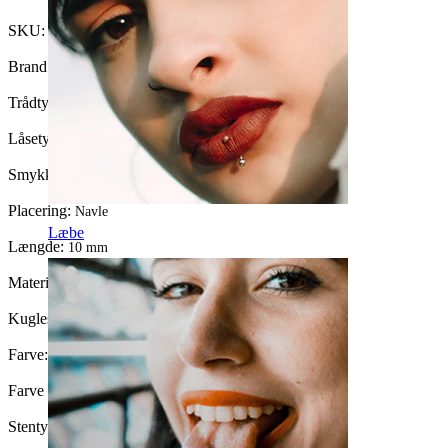
SKU:
Belly-46
Brand:
Bodymod Moments
Trådtykkelse:
1,6 mm
Låsetype:
Udvendigt gevind
Smykketype:
Lige stav
Placering:
Navle
Læbe
Længde:
10 mm
Materiale:
Kirurgisk stål / Messing
Kuglestørrelse:
5 mm.
Farve:
Blank
Farve på sten:
Rød / Grøn
Stentype:
Kubisk zirkonia