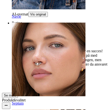
Maria Giulia
Bekræftet køb
AI-oversat
Vis original
Navle
Rating
Elskværdig
Jeg købte dette smykke til min søster, og det var en succes!
Min søster er begejstret for det, og hun satte det på med
lethed. Der var nogle forhindringer under leveringen, men
supportteamet var fantastisk og super venligt, især da ansvaret
ikke var deres, men PostNord, som sædvanlig.
Ilaria
Bekræftet køb
AI-oversat
Vis original
Se mere
Produktkvalitet
Septum