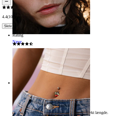
4.4
(10 anmeldelser)
Skriv en anmeldelse
Rating
Næse
Sød
Sød feminin pige ting:)
Henriette Risbank
Bekræftet køb
Rating
Piercing kirsebær
Meget sød, ikke til os og hænger ikke fast. Perfekt længde.