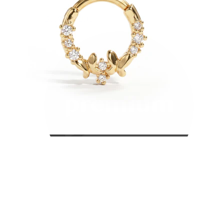
Bodymod Care
Bodymod Premium