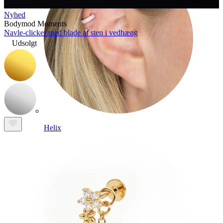
Nyhed
Bodymod Moments
Navle-clicker med blade af sten i vedhæng
Udsolgt
Helix