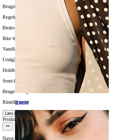
Brugshyppighed
Regelmæssig brug
Biokompatibilitet
Ikke til sensitiv hud
Vandfasthed
Undgå vand
Holdbarhed
Semi-holdbar
Brugervenlighed
Nipple
Rimelig nemt
Læs mere
Produktdetaljer
Navn:
Navlepiercing med røde kirsebær