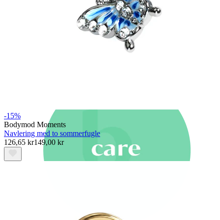
Nyheder
Køb 4, betal for 3
Shop Bodymod Moments
Brands
Brands
-15%
Bodymod Moments
Navlering med to sommerfugle
126,65 kr
149,00 kr