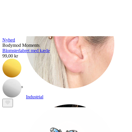
Nyhed
Bodymod Moments
Blomsterlabret med kæde
99,00 kr
Industrial