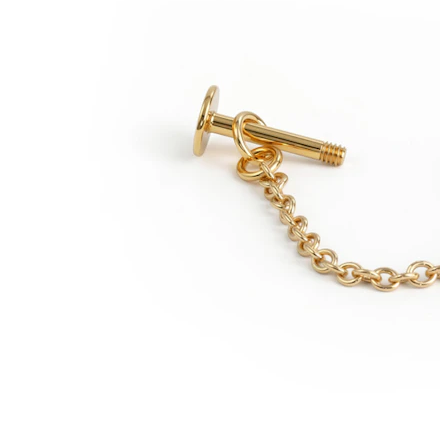
Conch
Daith