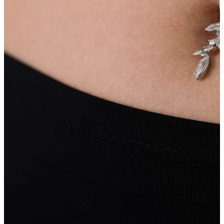
Øreflip