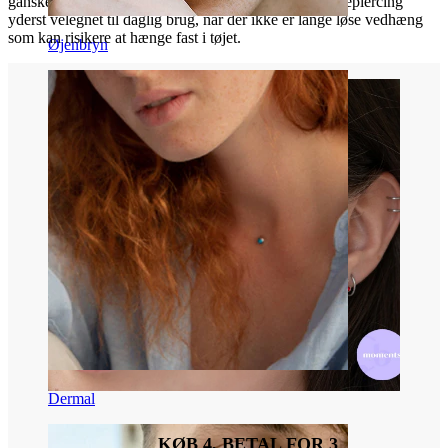
ganske enkelt i bundkuglens sted. Det gør denne navlepiercing
yderst velegnet til daglig brug, når der ikke er lange løse vedhæng
som kan risikere at hænge fast i tøjet.
Øjenbryn
Dermal
KØB 4, BETAL FOR 3