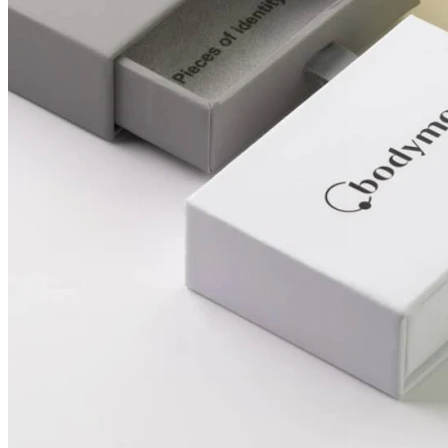
Nipple
Shop efter piercing
Piercings