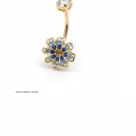
Bodymod Essentials
Køb 4, betal for 3
Shop efter type
Smykketype