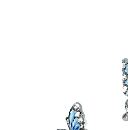
Stretching
14K guldsmykker
Shop titanium