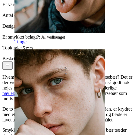
Er varen limet?:
Ja
Antal enheder:
1
Design:
Bær
Er smykket belagt?:
Ja, vedhænget
Tunge
Topkugle:
5 mm
Beskrivelse
Hvem elsker ikke smagen af dejlige saftige og søde kirsebær? Det er
der vist ikke mange som kan sige sig fri for. Her må du så godt nok
nøjes med synet af samme, i form af denne helt vidunderlige
navlepiercing
af kirurgisk stål, med lækre solmodne kirsebær som
motiv.
De to røde kirsebær som sidder lidt forskudt fra hinanden, er krydret
med et friskt græsgrønt blad over hvert bær. Både bær og blade er
lavet af smukke facétslebne sten som er formet til formålet.
Smykket her er helt uden løse vedhæng, de flotte røde bær træder