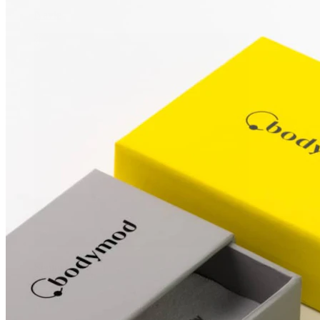
Navle
Septum