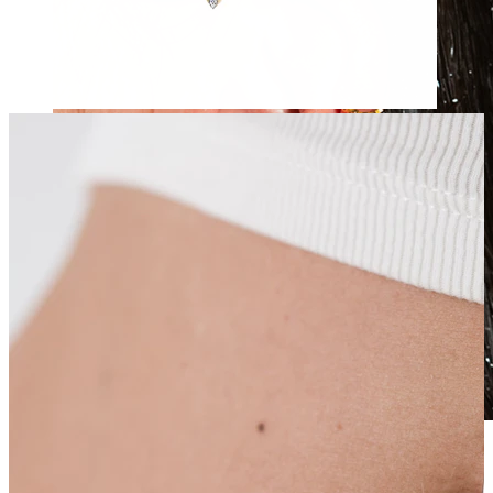
Vandfast
Ørepiercinger