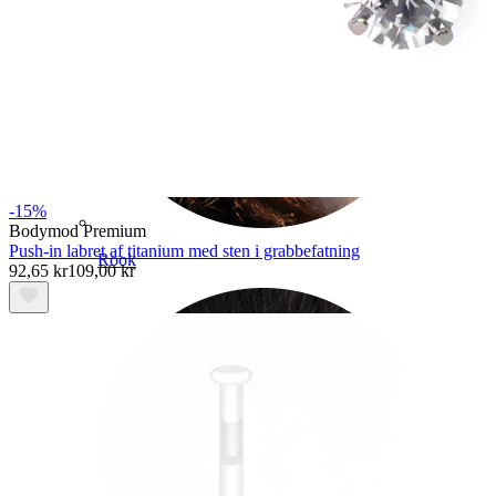
-15%
Bodymod Premium
Push-in labret af titanium med sten i grabbefatning
Rook
92,65 kr
109,00 kr