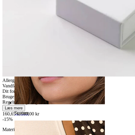
Navle
Allergivenlig
Vandfast
Dit for altid
Brugervenligt
Regelmæssig brug
Læs mere
Septum
160,65 kr
189,00 kr
-15%
Materiale:
Titanium