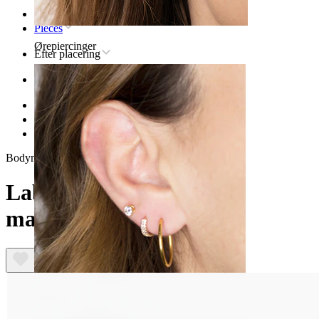
Forsiden
Pieces
Ørepiercinger
Efter placering
Øre
Helix
Helix-piercingsmykker af titanium
Labret af titanium med marquise-vedhæng
Bodymod Trend
Labret af titanium med
marquise-vedhæng
Øreflip