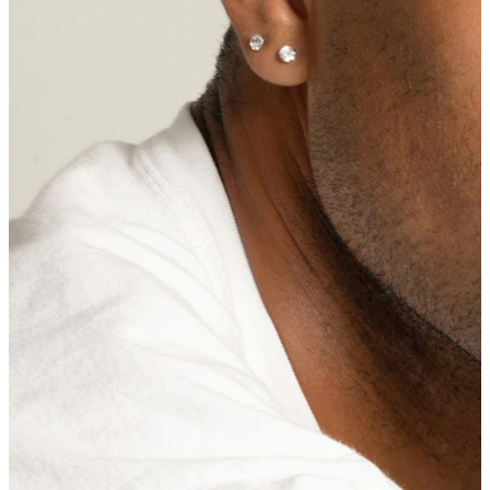
Øjenbryn
Dermal