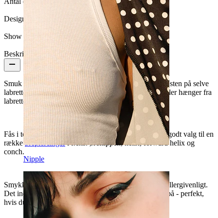
Antal enheder:
1
Design Height:
10,7 mm
Show pair option:
Ja
Beskrivelse
Smuk titaniumlabret med to sten - en rund bezel-fattet sten på selve
labretten og så en marquise-skåret sten i et vedhæng, der hænger fra
labretten i to bittesmå ringe.
Fås i to stavlængder, 6 mm og 8 mm, og er således et godt valg til en
række
ørepiercinger
i f.eks. øreflippen, helix, forward helix og
conch.
Nipple
Smykket er lavet af titanium, der gør det holdbart og allergivenligt.
Det indvendige gevind gør det nemt at tage det af og på - perfekt,
hvis du godt kan lide at skifte smykker ofte.