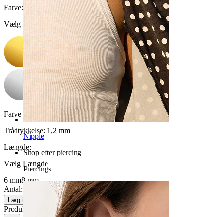
Farve
:
Vælg Farve
Farve på sten:
Klar
Trådtykkelse:
1,2 mm
Nipple
Længde
:
Shop efter piercing
Vælg Længde
Piercings
6 mm
8 mm
Antal: 1
Skift
Læg i kurv
Produktanmeldelser