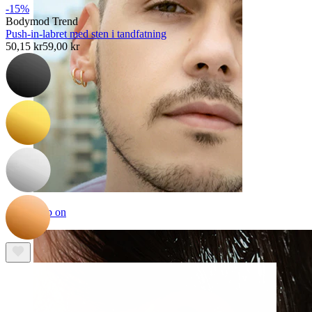
-15%
Bodymod Trend
Push-in-labret med sten i tandfatning
50,15 kr
59,00 kr
Clip on