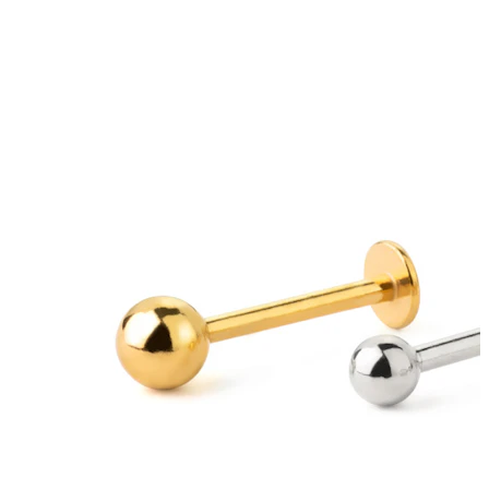
Øreflip