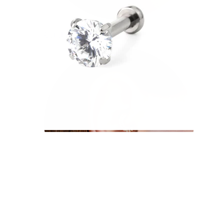
Conch
Daith