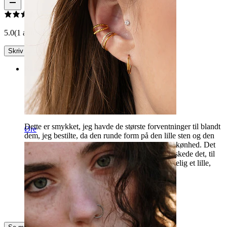
5.0
(1 anmeldelser)
Skriv en anmeldelse
Rating
Diamantspidsen af mine ordrer
Dette er smykket, jeg havde de største forventninger til blandt
Øre
dem, jeg bestilte, da den runde form på den lille sten og den
mini vedhæng har vundet mig over med deres skønhed. Det
kunne være perfekt til min flat eller, hvis jeg ønskede det, til
min forward helix eller også til mine helix. Virkelig et lille,
men stort smykke!
Martina
Bekræftet køb
AI-oversat
Vis original