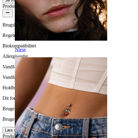
Se mere
Produktkvalitet
Brugshyppighed
Regelmæssig brug
Biokompatibilitet
Næse
Allergivenlig
Vandfasthed
Vandfast
Holdbarhed
Dit for altid
Brugervenlighed
Brugervenligt
Læs mere
Produktdetaljer