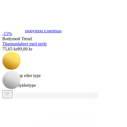
Bodymod Essentials
-15%
Bodymod Trend
Titaniumlabret med perle
75,65 kr
89,00 kr
Køb 4, betal for 3
Shop efter type
Smykketype