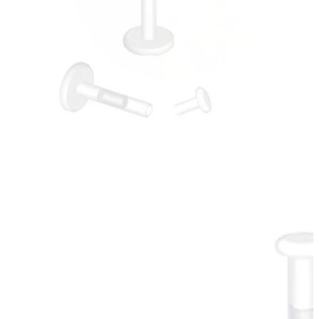
Stretching
14K guldsmykker
Shop titanium