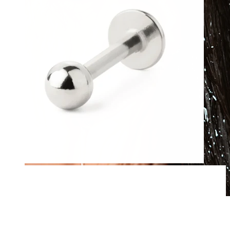
Vandfast
Ørepiercinger