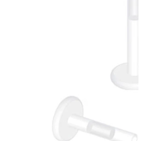
Nyheder
Køb 4, betal for 3
Shop Bodymod Moments
Brands
Brands