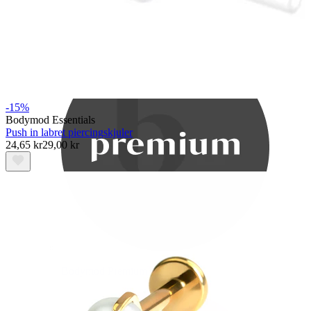
Bodymod Care
-15%
Bodymod Essentials
Push in labret piercingskjuler
24,65 kr
29,00 kr
Bodymod Premium