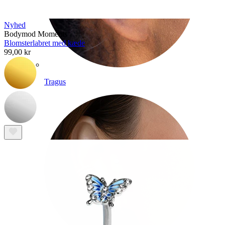
Nyhed
Bodymod Moments
Blomsterlabret med kæde
99,00 kr
Tragus