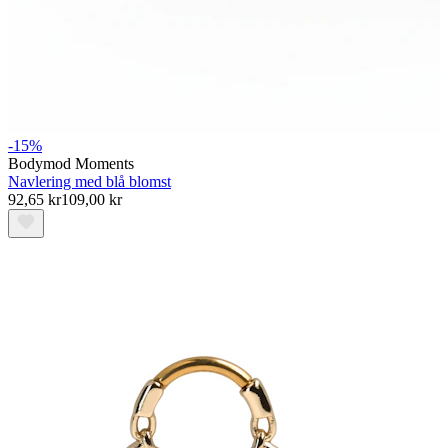
Bodymod Essentials
-15%
Bodymod Moments
Navlering med blå blomst
92,65 kr
109,00 kr
Køb 4, betal for 3
Shop efter type
Smykketype