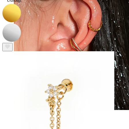
Udsolgt
Vandfast
Ørepiercinger