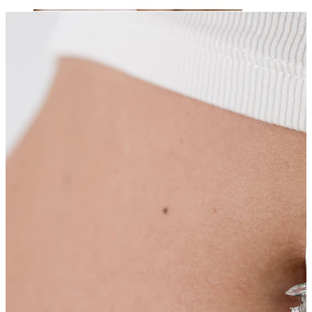
Øjenbryn
Dermal