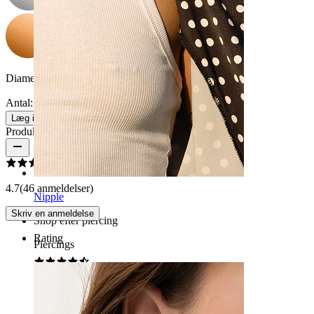
Diameter:
10 mm
Antal: 1
Skift
Læg i kurv
Produktanmeldelser
4.7
(46 anmeldelser)
Nipple
Skriv en anmeldelse
Shop efter piercing
Rating
Piercings
Fantastisk produkt