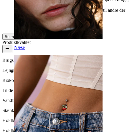
ligner en rigtig piercing også er den til en meget
overkommelig pris. Jeg kan varmt anbefale den til andre der
står og overvejer om de skal købe den.
Annika F.
Bekræftet køb
Se mere
Produktkvalitet
Næse
Brugshyppighed
Lejlighedsvis brug
Biokompatibilitet
Til de fleste hudtyper
Vandfasthed
Stænksikker
Holdbarhed
Holdbar