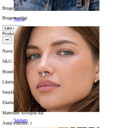
Brugervenlighed
Brugervenligt
Navle
Læs mere
Produktdetaljer
Navn:
Fake ring
SKU:
Fake-33
Brand:
Bodymod Moments
Låsetype:
Clip-on
Smykketype:
Clip-on-ring
Diameter:
10 mm
Materiale:
Kirurgisk stål
Septum
Antal enheder:
1