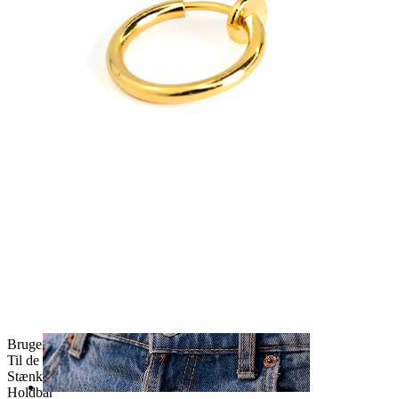
Næse
Brugervenligt
Til de fleste hudtyper
Stænksikker
Holdbar