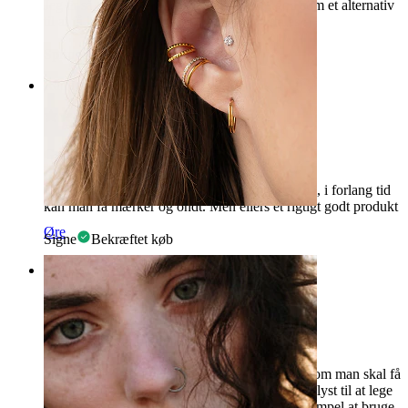
Jeg er så glad for min og den er virkelig god som et alternativ
til at få lavet en piercing. Kan klart anbefales :)
Springate
Bekræftet køb
Rating
Godt produkt
Det er et godt produkt. Men hvis man har dem i, i forlang tid
kan man få mærker og ondt. Men ellers et rigtigt godt produkt
Øre
Signe
Bekræftet køb
Rating
Sjovt, nemt og billigt
Dette produkt er fænomenalt når man er i tvivl om man skal få
lavet en piecing eller ej, eller hvis man bare har lyst til at lege
lidt med den, mht. til udklædning osv. Den er simpel at bruge,