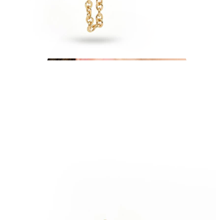
Øreflip