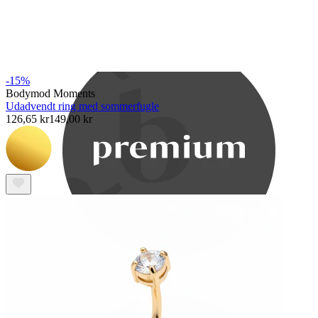
Bodymod Care
-15%
Bodymod Moments
Udadvendt ring med sommerfugle
126,65 kr
149,00 kr
Bodymod Premium