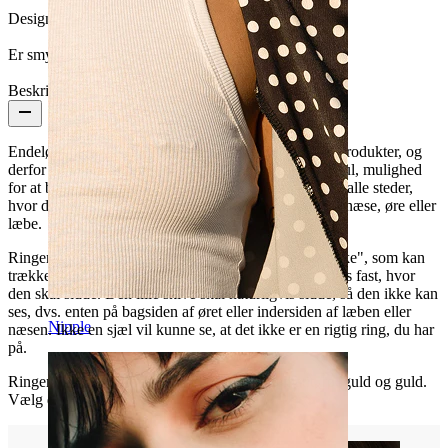
Design:
Simpel
Er smykket belagt?:
Ja, hele smykket
Beskrivelse
Endeløse piercingringe er et af vores mest populære produkter, og
derfor vil vi gerne give dig, som ikke har et piercinghul, mulighed
for at bære sådan en ring. Ringen kan bæres nærmest alle steder,
hvor du kunne have en rigtig piercingring, såsom din næse, øre eller
læbe.
Ringen fungerer sådan, at den har et lille "skyde-stykke", som kan
trækkes tilbage og ind i selve ringen, så den kan sættes fast, hvor
den skal sidde. Den lille skive skal naturligvis sidde, så den ikke kan
ses, dvs. enten på bagsiden af øret eller indersiden af læben eller
Nipple
næsen. Ikke en sjæl vil kunne se, at det ikke er en rigtig ring, du har
på.
Ringen kan købes i farverne blank, sort, hæmatit, rødguld og guld.
Vælg din favorit.