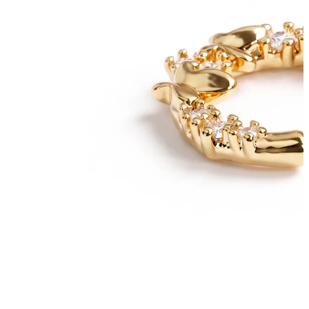
Nyheder
Køb 4, betal for 3
Shop Bodymod Moments
Brands
Brands