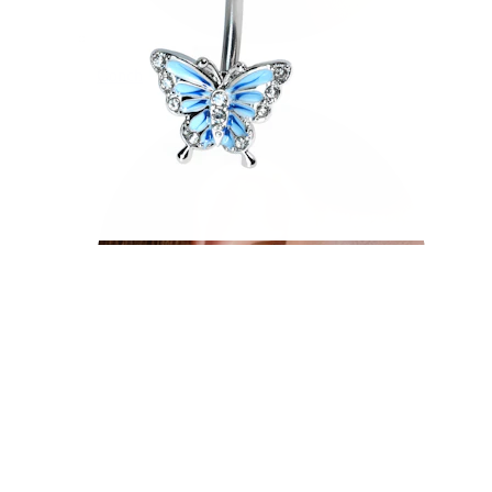
Conch
Daith