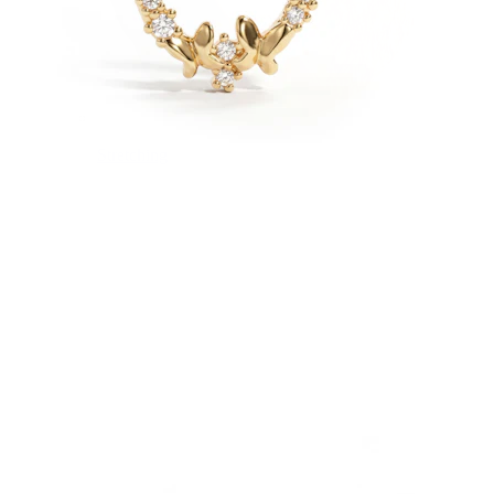
Stretching
14K guldsmykker
Shop titanium