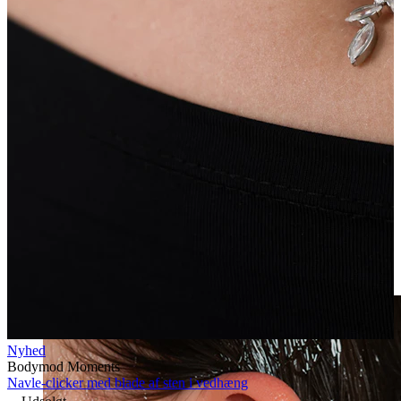
Clip on
Nyhed
Bodymod Moments
Navle-clicker med blade af sten i vedhæng