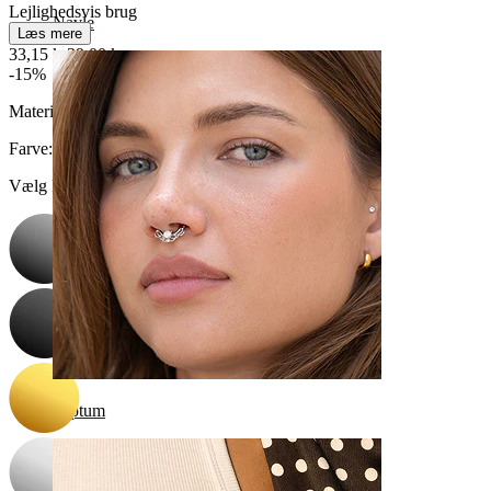
Lejlighedsvis brug
Navle
Læs mere
33,15 kr
39,00 kr
-15%
Materiale:
Kirurgisk stål
Farve
:
Vælg Farve
Septum