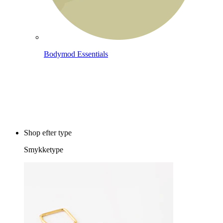
Bodymod Essentials
Køb 4, betal for 3
Shop efter type
Smykketype