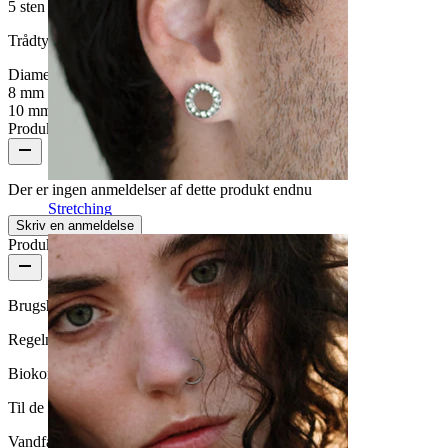
5 sten
Trådtykkelse:
1 mm
Diameter
:
8 mm
10 mm
Produktanmeldelser
Der er ingen anmeldelser af dette produkt endnu
Stretching
Skriv en anmeldelse
Produktkvalitet
Brugshyppighed
Regelmæssig brug
Biokompatibilitet
Til de fleste hudtyper
Vandfasthed