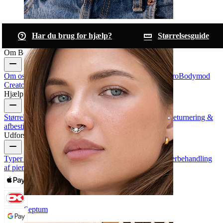
Navle
Har du brug for hjælp?
Størrelsesguide
Om Bodymod
Om os
Blog
Handelsbetingelser
Kontakt os
Bodymod Pro
Bodymod
Creators
Bodymod-anmeldelser
Hjælp & info
Størrelsesguide
Track din ordre
Leveringsinformation
Returnering &
afbestilling
Betaling
Min konto
Bodymod support
Udforsk
Typer af piercinger
Smykkematerialer til piercinger
Efterbehandling
af piercinger
Septum