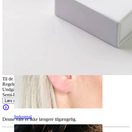
Daith
Til de fleste hudtyper
Regelmæssig brug
Undgå vand
Semi-holdbar
Læs mere
Industrial
Denne vare er ikke længere tilgængelig.