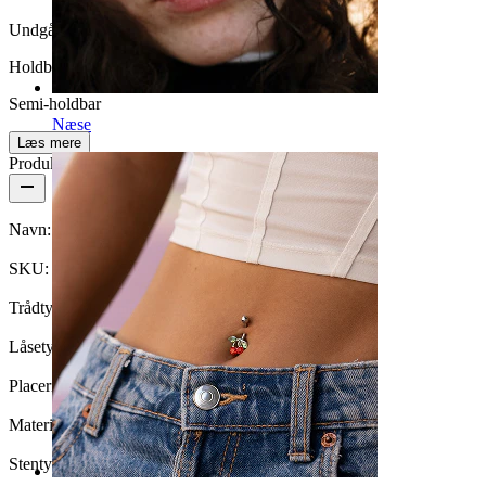
Undgå vand
Holdbarhed
Semi-holdbar
Næse
Læs mere
Produktdetaljer
Navn:
Lille septumpiercing med små sten
SKU:
U-Nose-157
Trådtykkelse:
1 mm
Låsetype:
Twist
Placering:
Septum
Materiale:
Kirurgisk stål / Messing
Stentype:
Kubisk zirkonia