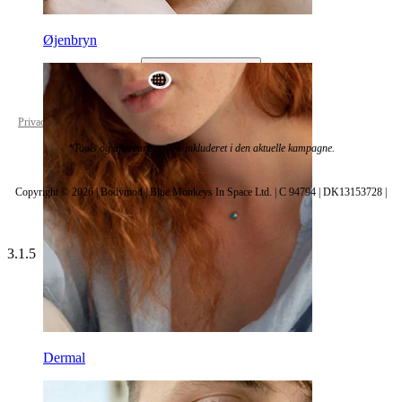
Øjenbryn
World Wide
Privacy policy
Cookie settings
*Tools og aftercare er ikke inkluderet i den aktuelle kampagne.
Copyright © 2026 | Bodymod | Blue Monkeys In Space Ltd. | C 94794 | DK13153728 |
3.1.5
Dermal