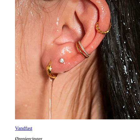
Vandfast
Ørepiercinger