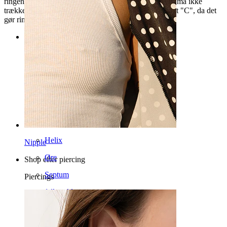
ringen i åben tilstand har form som en twisterring. Du må ikke
trække ænderne fra hinanden, så ringen får fom som et "C", da det
gør ringen deform og ødelægger spændingen.
Kategorier
Navle
Læbe
Nipple
Industrial
Dermal
Helix
Nipple
Øre
Shop efter piercing
Septum
Piercings
14k guld
Clip on
Labret