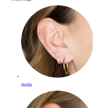
Øreflip