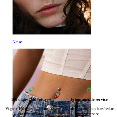
Næse
100 dages fuld returret
Fremragende service
Vi giver 100 dages fuld returret på
Vi yder piercingbranchens bedste
uåbnede smykker
kundeservice