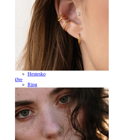
Tunge
Næse
Tragus
Lige stav
Rook
Daith
Hestesko
Øre
Ring
Tools
Buet stav
Øreflip
Titanium