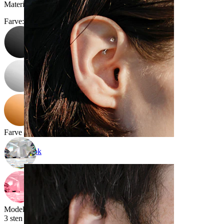
Materiale:
Kirurgisk stål / Messing
Farve
:
Farve på sten
:
Rook
Model
:
3 sten