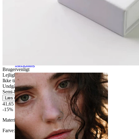
Stretching
Brugervenligt
Lejlighedsvis brug
Ikke til sensitiv hud
Undgå vand
Semi-holdbar
Læs mere
41,65 kr
49,00 kr
-15%
Materiale:
Messing
Farve
: