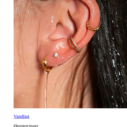
Vandfast
Ørepiercinger