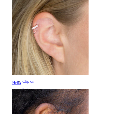
Navle
Læbe
Nipple
Industrial
Dermal
Helix
Øre
Septum
14k guld
Clip on
Helix
Labret
Tunge
Næse