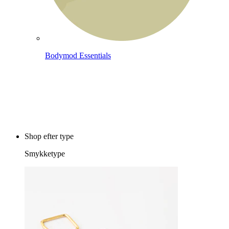
Bodymod Essentials
Køb 4, betal for 3
Shop efter type
Smykketype