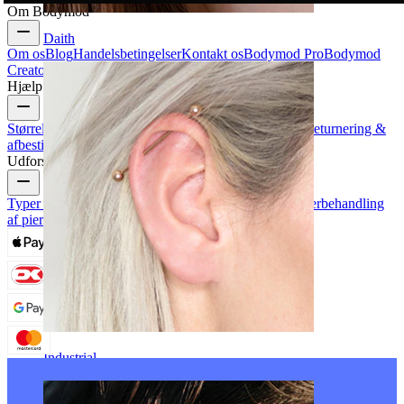
Om Bodymod
Daith
Om os
Blog
Handelsbetingelser
Kontakt os
Bodymod Pro
Bodymod
Creators
Bodymod-anmeldelser
Hjælp & info
Størrelsesguide
Track din ordre
Leveringsinformation
Returnering &
afbestilling
Betaling
Min konto
Bodymod support
Udforsk
Typer af piercinger
Smykkematerialer til piercinger
Efterbehandling
af piercinger
Industrial