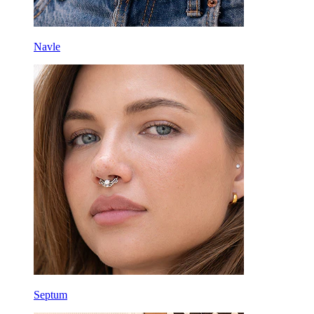
Navle
Septum