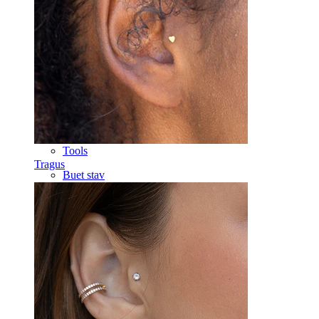
Tragus
Lige stav
Rook
Daith
Hestesko
Ring
Tools
Tragus
Buet stav
Øreflip
Titanium