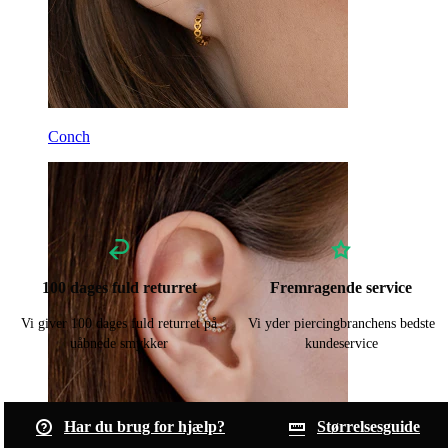
Conch
100 dages fuld returret
Fremragende service
Vi giver 100 dages fuld returret på
Vi yder piercingbranchens bedste
uåbnede smykker
kundeservice
Har du brug for hjælp?
Størrelsesguide