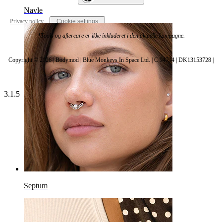
Navle
Privacy policy
Cookie settings
*Tools og aftercare er ikke inkluderet i den aktuelle kampagne.
Copyright © 2026 | Bodymod | Blue Monkeys In Space Ltd. | C 94794 | DK13153728 |
3.1.5
Septum