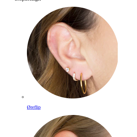
Øreflip