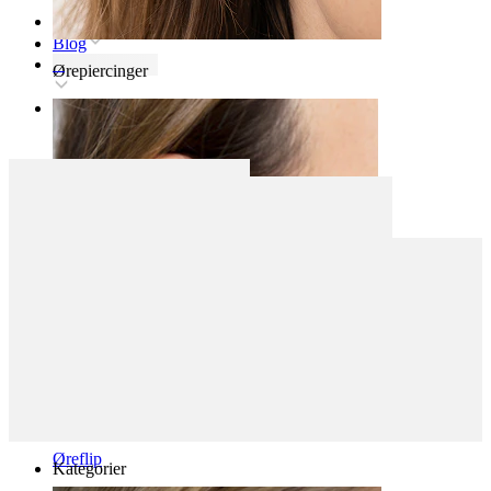
Forsiden
Blog
Ørepiercinger
Øreflip
Kategorier